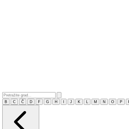
B
C
Č
D
F
G
H
I
J
K
L
M
N
O
P