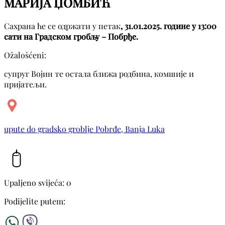
МАРИЈА ЏОМБИЋ
Сахрана ће се одржати у петак
, 31.01.2025. године у 13:00
сати на Градском гробљу – Побрђе.
Ožalošćeni:
супруг Војин те остала ближа родбина, комшије и
пријатељи.
upute do gradsko groblje Pobrđe, Banja Luka
Upaljeno svijeća: 0
Podijelite putem: