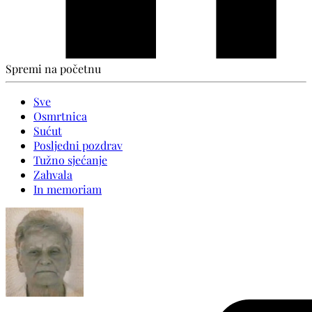
Spremi na početnu
Sve
Osmrtnica
Sućut
Posljedni pozdrav
Tužno sjećanje
Zahvala
In memoriam