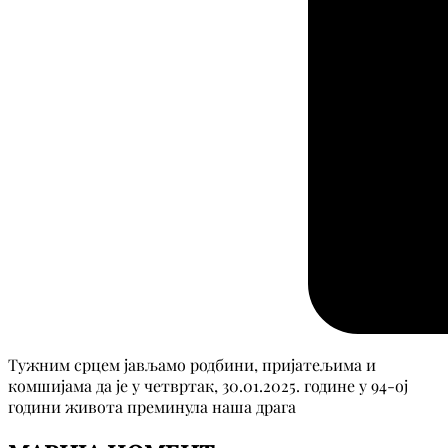
Тужним срцем јављамо родбини, пријатељима и
комшијама да је у четвртак, 30.01.2025. године у 94-ој
години живота преминула наша драга