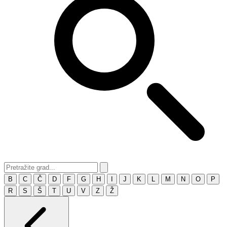
B
C
Č
D
F
G
H
I
J
K
L
M
N
O
P
R
S
Š
T
U
V
Z
Ž