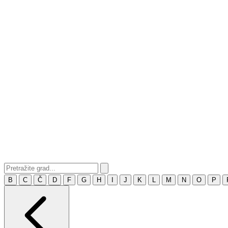
B
C
Č
D
F
G
H
I
J
K
L
M
N
O
P