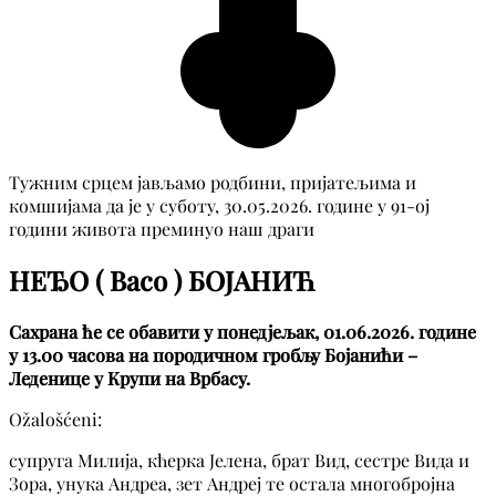
Тужним срцем јављамо родбини, пријатељима и
комшијама да је у суботу, 30.05.2026. године у 91-ој
години живота преминуо наш драги
НЕЂО ( Васо ) БОЈАНИЋ
Сахрана ће се обавити у понедјељак, 01.06.2026. године
у 13.00 часова на породичном гробљу Бојанићи –
Леденице у Крупи на Врбасу.
Ožalošćeni:
супруга Милија, кћерка Јелена, брат Вид, сестре Вида и
Зора, унука Андреа, зет Андреј те остала многобројна