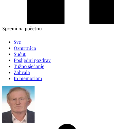
Spremi na početnu
Sve
Osmrtnica
Sućut
Posljedni pozdrav
Tužno sjećanje
Zahvala
In memoriam