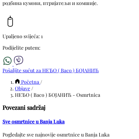
родбина кумови, птријатељи и комшије.
Upaljeno svijeća: 1
Podijelite putem:
Pošaljite sućut za НЕЂО ( Васо ) БОЈАНИЋ
Početna
/
Objave
/
НЕЂО ( Васо ) БОЈАНИЋ - Osmrtnica
Povezani sadržaj
Sve osmrtnice u Banja Luka
Pogledajte sve najnovije osmrtnice u Banja Luka