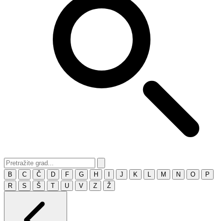
B
C
Č
D
F
G
H
I
J
K
L
M
N
O
P
R
S
Š
T
U
V
Z
Ž