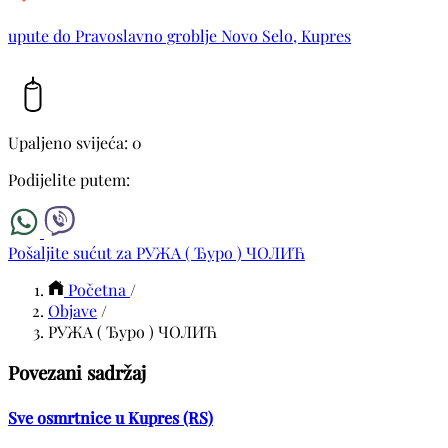
upute do Pravoslavno groblje Novo Selo, Kupres
Upaljeno svijeća: 0
Podijelite putem:
Pošaljite sućut za РУЖА ( Ђуро ) ЧОЛИЋ
Početna
/
Objave
/
РУЖА ( Ђуро ) ЧОЛИЋ
Povezani sadržaj
Sve osmrtnice u Kupres (RS)