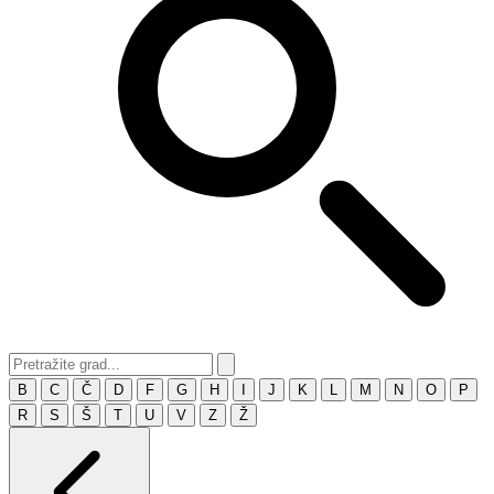
B
C
Č
D
F
G
H
I
J
K
L
M
N
O
P
R
S
Š
T
U
V
Z
Ž