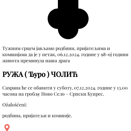
Тужним срцем јављамо родбини, пријатељима и
комшијама да је у петак, 06.12.2024. године у 98-ој години
живота преминула наша драга
РУЖА ( Ђуро ) ЧОЛИЋ
Сахрана ће се обавити у суботу, 07.12.2024. године у 13.00
часова на гробљу Ново Село – Српски Купрес.
Ožalošćeni:
родбина, пријатељи и комшије.