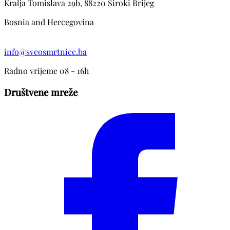
Kralja Tomislava 29b, 88220 Siroki Brijeg
Bosnia and Hercegovina
info@sveosmrtnice.ba
Radno vrijeme 08 - 16h
Društvene mreže