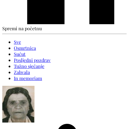
Spremi na početnu
Sve
Osmrtnica
Sućut
Posljedni pozdrav
Tužno sjećanje
Zahvala
In memoriam