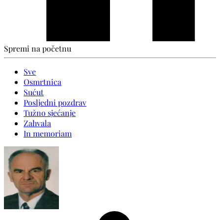
Spremi na početnu
Sve
Osmrtnica
Sućut
Posljedni pozdrav
Tužno sjećanje
Zahvala
In memoriam