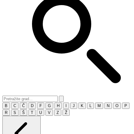
B
C
Č
D
F
G
H
I
J
K
L
M
N
O
P
R
S
Š
T
U
V
Z
Ž