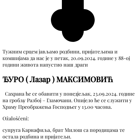
Тужним срцем јављамо родбини, пријатељима и
комшијама да нас је у петак, 20.09.2024. године у 88-ој
години живота напустио наш драги
ЂУРО ( Лазар ) МАКСИМОВИЋ
Сахрана ће се обавити у понедјељак, 23.09.2024. године
на гробљу Разбој – Гламочани. Опијело ће се служити у
Храму Преображења Господњег у 13.00 часова.
Ožalošćeni:
супруга Карнафиља, брат Милош са породицама те
остала родбина и пријатељи.