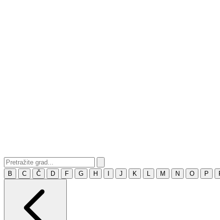
B
C
Č
D
F
G
H
I
J
K
L
M
N
O
P