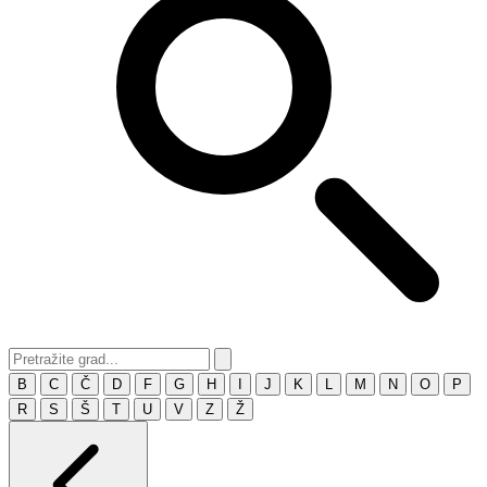
B
C
Č
D
F
G
H
I
J
K
L
M
N
O
P
R
S
Š
T
U
V
Z
Ž