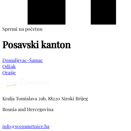
Spremi na početnu
Posavski kanton
Domaljevac-Šamac
Odžak
Orašje
Kralja Tomislava 29b, 88220 Siroki Brijeg
Bosnia and Hercegovina
info@sveosmrtnice.ba