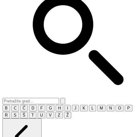
B
C
Č
D
F
G
H
I
J
K
L
M
N
O
P
R
S
Š
T
U
V
Z
Ž