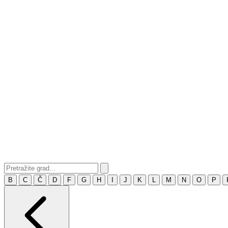
B
C
Č
D
F
G
H
I
J
K
L
M
N
O
P