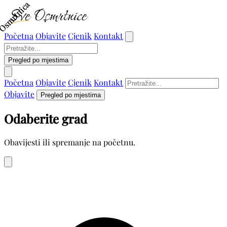
Osmrtnica
Osmrtnica
Početna
Objavite
Cjenik
Kontakt
Pregled po mjestima
Početna
Objavite
Cjenik
Kontakt
Objavite
Pregled po mjestima
Odaberite grad
Obavijesti ili spremanje na početnu.