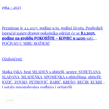
1964 - 2025
Preminuo je 4.1.2025. godine u 61. godini života. Posljednji
ispraćaj našeg dragog pokojnika održat će se
8.1.2025.
godine na groblju POKOJIŠTE – KONJIC u 14:00
sati.
POČIVAO U MIRU BOŽJEM!
Ožalošćeni:
Majka JAKA, brat MLADEN s obitelji, sestre: SVIJETLANA,
SLAĐANA, MLADENKA, SPOMENKA s obiteljima, obitelji:
JOZIĆ, ZOVKO, PETROVIĆ, BARIĆ, KREŠO, BEĆIR, KUKRIKA
i ostala mnogobrojna rodbina i prijatelji.