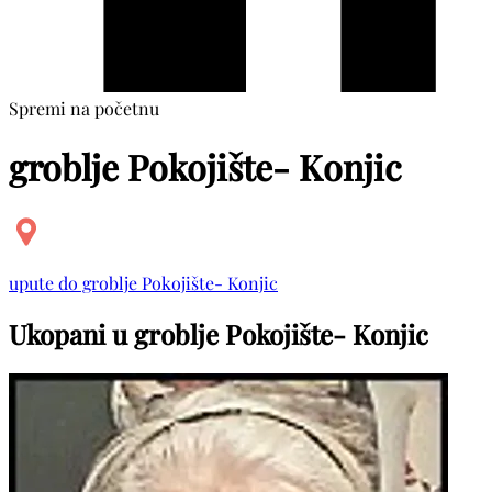
Spremi na početnu
groblje Pokojište- Konjic
upute do groblje Pokojište- Konjic
Ukopani u groblje Pokojište- Konjic