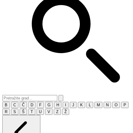
B
C
Č
D
F
G
H
I
J
K
L
M
N
O
P
R
S
Š
T
U
V
Z
Ž