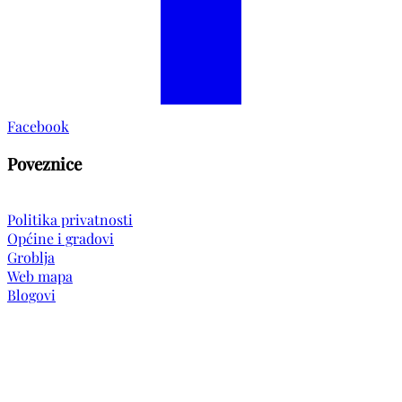
Facebook
Poveznice
Politika privatnosti
Općine i gradovi
Groblja
Web mapa
Blogovi