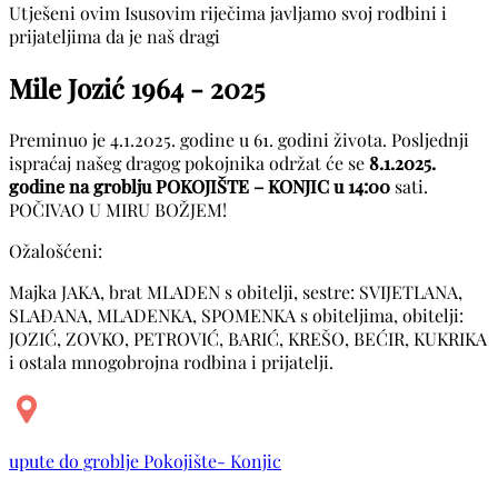
Utješeni ovim Isusovim riječima javljamo svoj rodbini i
prijateljima da je naš dragi
Mile Jozić
1964 - 2025
Preminuo je 4.1.2025. godine u 61. godini života. Posljednji
ispraćaj našeg dragog pokojnika održat će se
8.1.2025.
godine na groblju POKOJIŠTE – KONJIC u 14:00
sati.
POČIVAO U MIRU BOŽJEM!
Ožalošćeni:
Majka JAKA, brat MLADEN s obitelji, sestre: SVIJETLANA,
SLAĐANA, MLADENKA, SPOMENKA s obiteljima, obitelji:
JOZIĆ, ZOVKO, PETROVIĆ, BARIĆ, KREŠO, BEĆIR, KUKRIKA
i ostala mnogobrojna rodbina i prijatelji.
upute do groblje Pokojište- Konjic