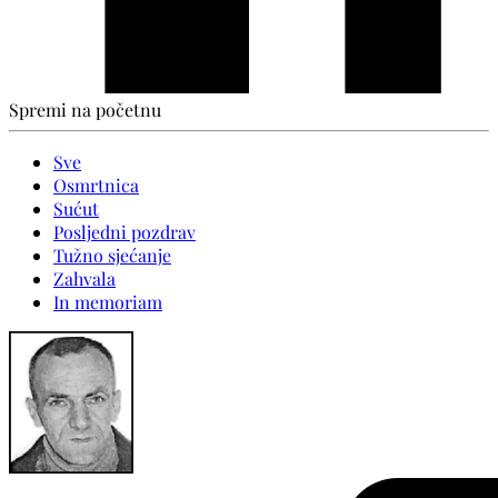
Spremi na početnu
Sve
Osmrtnica
Sućut
Posljedni pozdrav
Tužno sjećanje
Zahvala
In memoriam