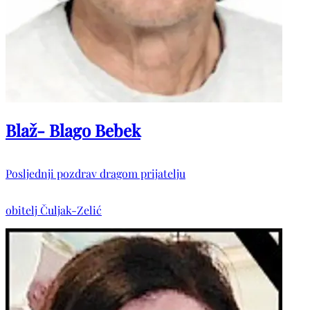
Blaž- Blago Bebek
Posljednji pozdrav dragom prijatelju
obitelj Čuljak-Zelić