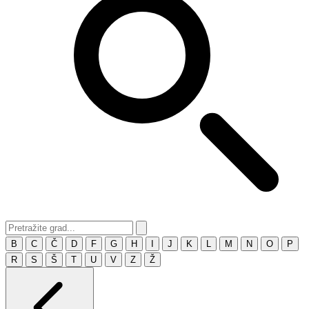
B
C
Č
D
F
G
H
I
J
K
L
M
N
O
P
R
S
Š
T
U
V
Z
Ž