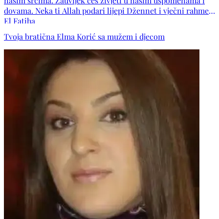
našim srcima. Zauvijek ćeš živjeti u našim uspomenama i
dovama. Neka ti Allah podari lijepi Džennet i vječni rahmet.
El Fatiha
Tvoja bratična Elma Korić sa mužem i djecom