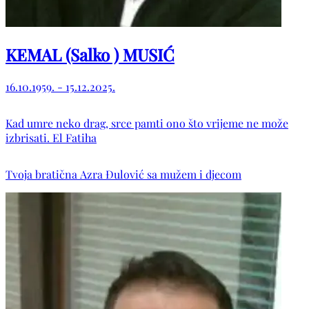
KEMAL (Salko ) MUSIĆ
16.10.1959. - 15.12.2025.
Kad umre neko drag, srce pamti ono što vrijeme ne može
izbrisati. El Fatiha
Tvoja bratična Azra Đulović sa mužem i djecom