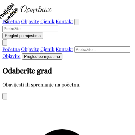
P
o
s
l
j
d
n
i
p
o
z
d
r
a
P
o
s
l
j
d
n
i
p
o
z
d
r
a
P
o
s
l
j
d
n
i
p
o
z
d
r
a
P
o
s
l
j
d
n
i
p
o
z
d
r
a
P
o
s
l
j
d
n
i
p
o
z
d
r
a
P
o
s
l
j
d
n
i
p
o
z
d
r
a
P
o
s
l
j
d
n
i
p
o
z
d
r
a
P
o
s
l
j
d
n
i
p
o
z
d
r
a
P
o
s
l
j
d
n
i
p
o
z
d
r
a
P
o
s
l
j
d
n
i
p
o
z
d
r
a
P
o
s
l
j
d
n
i
p
o
z
d
r
a
P
o
s
l
j
d
n
i
p
o
z
d
r
a
P
o
s
l
j
d
n
i
p
o
z
d
r
a
P
o
s
l
j
d
n
i
p
o
z
d
r
a
P
o
s
l
j
d
n
i
p
o
z
d
r
a
e
v
e
v
e
v
e
v
e
v
e
v
e
v
e
v
e
v
e
v
e
v
e
v
e
v
e
v
e
v
Početna
Objavite
Cjenik
Kontakt
Pregled po mjestima
Početna
Objavite
Cjenik
Kontakt
Objavite
Pregled po mjestima
Odaberite grad
Obavijesti ili spremanje na početnu.