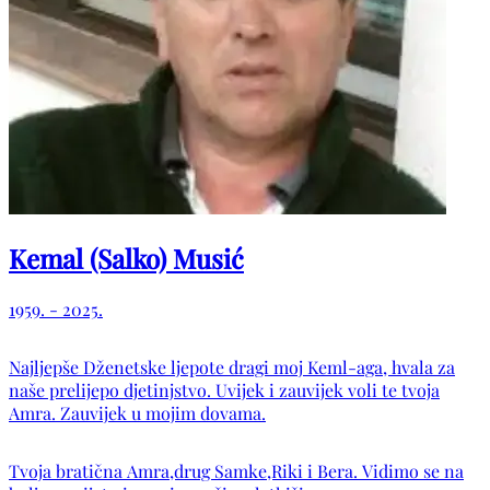
Kemal (Salko) Musić
1959. - 2025.
Najljepše Dženetske ljepote dragi moj Keml-aga, hvala za
naše prelijepo djetinjstvo. Uvijek i zauvijek voli te tvoja
Amra. Zauvijek u mojim dovama.
Tvoja bratična Amra,drug Samke,Riki i Bera. Vidimo se na