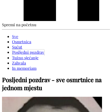
Spremi na početnu
Sve
Osmrtnica
Sućut
Posljedni pozdrav
Tužno sjećanje
Zahvala
In memoriam
Posljedni pozdrav - sve osmrtnice na
jednom mjestu