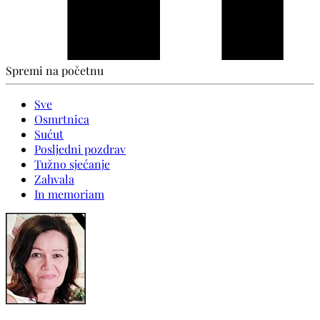
Spremi na početnu
Sve
Osmrtnica
Sućut
Posljedni pozdrav
Tužno sjećanje
Zahvala
In memoriam