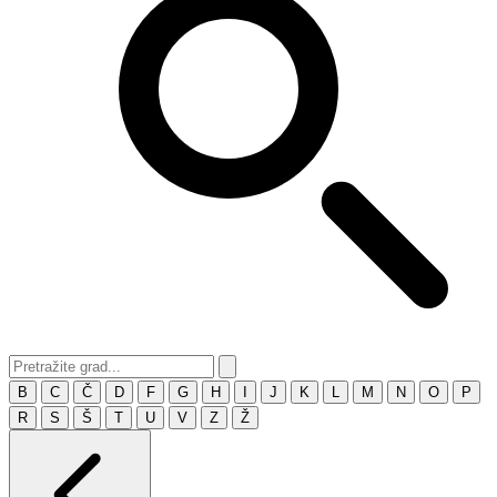
B
C
Č
D
F
G
H
I
J
K
L
M
N
O
P
R
S
Š
T
U
V
Z
Ž