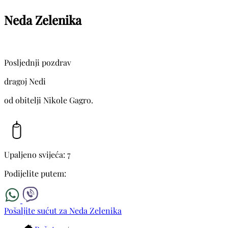
Neda Zelenika
Posljednji pozdrav
dragoj Nedi
od obitelji Nikole Gagro.
Upaljeno svijeća: 7
Podijelite putem:
Pošaljite sućut za Neda Zelenika