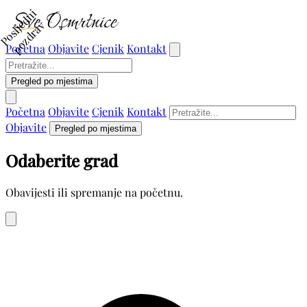
P
o
s
l
j
d
n
i
p
o
z
d
r
a
e
v
Početna
Objavite
Cjenik
Kontakt
Pregled po mjestima
Početna
Objavite
Cjenik
Kontakt
Objavite
Pregled po mjestima
Odaberite grad
Obavijesti ili spremanje na početnu.