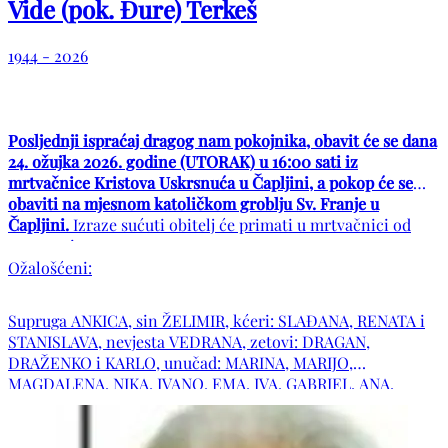
Vide (pok. Đure) Terkeš
1944 - 2026
Posljednji ispraćaj dragog nam pokojnika, obavit će se dana
24. ožujka 2026. godine (UTORAK) u 16:00 sati iz
mrtvačnice Kristova Uskrsnuća u Čapljini, a pokop će se
obaviti na mjesnom katoličkom groblju Sv. Franje u
Čapljini.
Izraze sućuti obitelj će primati u mrtvačnici od
15:00 sati
Ožalošćeni:
Supruga ANKICA, sin ŽELIMIR, kćeri: SLAĐANA, RENATA i
STANISLAVA, nevjesta VEDRANA, zetovi: DRAGAN,
DRAŽENKO i KARLO, unučad: MARINA, MARIJO,
MAGDALENA, NIKA, IVANO, EMA, IVA, GABRIEL, ANA,
KARLA i MATEJ, praunučad: MARA, MARO i MARKO, sestre
ANĐA i MILA sa obiteljima, obitelj pok. sestre MARE i
STOJKE. Obitelji: TERKEŠ, ELES, MUSTAPIĆ, KRMEK,