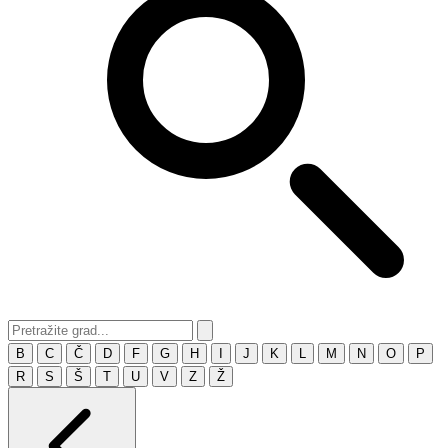
B
C
Č
D
F
G
H
I
J
K
L
M
N
O
P
R
S
Š
T
U
V
Z
Ž