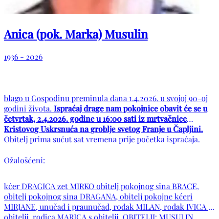
Anica (pok. Marka) Musulin
1936 - 2026
blago u Gospodinu preminula dana 1.4.2026. u svojoj 90-oj
godini života.
Ispraćaj drage nam pokojnice obavit će se u
četvrtak, 2.4.2026. godine u 16:00 sati iz mrtvačnice
Kristovog Uskrsnuća na groblje svetog Franje u Čapljini.
Obitelj prima sućut sat vremena prije početka ispraćaja.
Ožalošćeni:
kćer DRAGICA zet MIRKO obitelj pokojnog sina BRACE,
obitelj pokojnog sina DRAGANA, obitelj pokojne kćeri
MIRJANE, unučad i praunučad, rođak MILAN, rođak IVICA s
obitelji, rodica MARICA s obitelji. OBITELJI: MUSULIN,