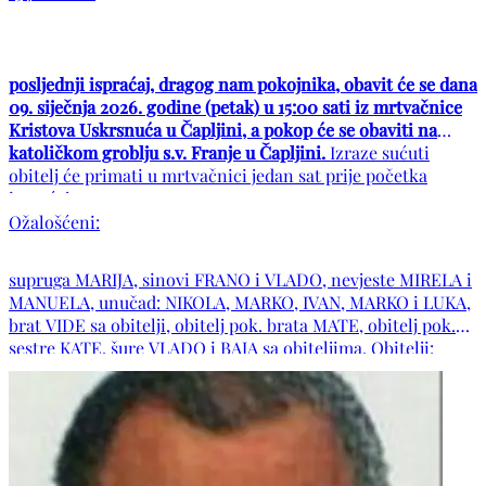
posljednji ispraćaj, dragog nam pokojnika, obavit će se dana
09. siječnja 2026. godine (petak) u 15:00 sati iz mrtvačnice
Kristova Uskrsnuća u Čapljini, a pokop će se obaviti na
katoličkom groblju s.v. Franje u Čapljini.
Izraze sućuti
obitelj će primati u mrtvačnici jedan sat prije početka
ispraćaja.
Ožalošćeni:
supruga MARIJA, sinovi FRANO i VLADO, nevjeste MIRELA i
MANUELA, unučad: NIKOLA, MARKO, IVAN, MARKO i LUKA,
brat VIDE sa obitelji, obitelj pok. brata MATE, obitelj pok.
sestre KATE, šure VLADO i BAJA sa obiteljima. Obitelji:
BUNTIĆ, REBAC, JURKOVIĆ, JOVANOVIĆ, GRUBIŠIĆ,
MARIĆ, RADIĆ, te ostala mnogobrojna rodbina i prijatelji.
POČIVAO U MIRU BOŽJEM !