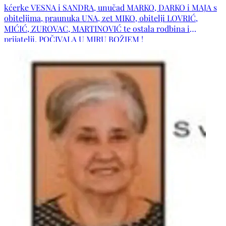
kćerke VESNA i SANDRA, unučad MARKO, DARKO i MAJA s
obiteljima, praunuka UNA, zet MIKO, obitelji LOVRIĆ,
MIĆIĆ, ZUROVAC, MARTINOVIĆ te ostala rodbina i
prijatelji. POČIVALA U MIRU BOŽJEM !