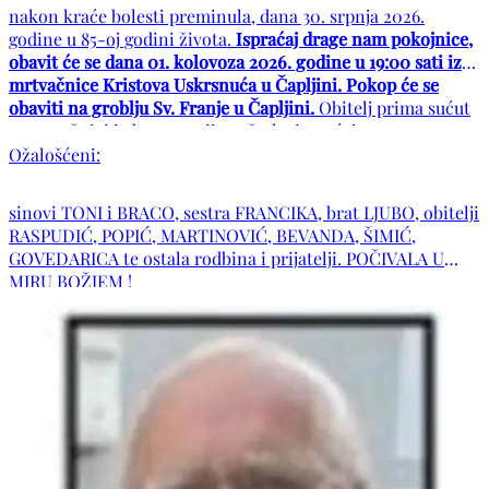
nakon kraće bolesti preminula, dana 30. srpnja 2026.
godine u 85-oj godini života.
Ispraćaj drage nam pokojnice,
obavit će se dana 01. kolovoza 2026. godine u 19:00 sati iz
mrtvačnice Kristova Uskrsnuća u Čapljini. Pokop će se
obaviti na groblju Sv. Franje u Čapljini.
Obitelj prima sućut
u mrtvačnici jedan sat prije početka ispraćaja.
Ožalošćeni:
sinovi TONI i BRACO, sestra FRANCIKA, brat LJUBO, obitelji
RASPUDIĆ, POPIĆ, MARTINOVIĆ, BEVANDA, ŠIMIĆ,
GOVEDARICA te ostala rodbina i prijatelji. POČIVALA U
MIRU BOŽJEM !