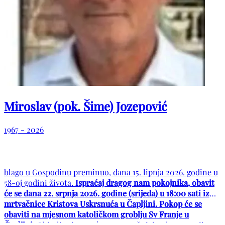
Miroslav (pok. Šime) Jozepović
1967 - 2026
blago u Gospodinu preminuo, dana 15. lipnja 2026. godine u
58-oj godini života.
Ispraćaj dragog nam pokojnika, obavit
će se dana 22. srpnja 2026. godine (srijeda) u 18:00 sati iz
mrtvačnice Kristova Uskrsnuća u Čapljini. Pokop će se
obaviti na mjesnom katoličkom groblju Sv Franje u
Čapljini.
Obitelj prima sućut u mrtvačnici pola sata prije