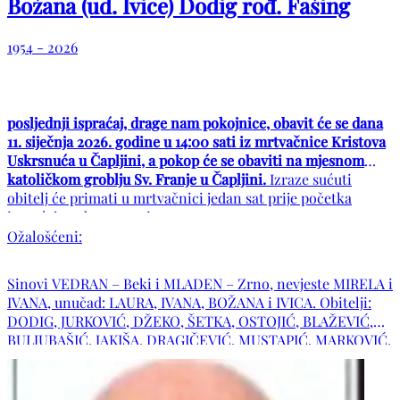
Božana (ud. Ivice) Dodig rođ. Fašing
1954 - 2026
posljednji ispraćaj, drage nam pokojnice, obavit će se dana
11. siječnja 2026. godine u 14:00 sati iz mrtvačnice Kristova
Uskrsnuća u Čapljini, a pokop će se obaviti na mjesnom
katoličkom groblju Sv. Franje u Čapljini.
Izraze sućuti
obitelj će primati u mrtvačnici jedan sat prije početka
ispraćaja, od 13:00 sati.
Ožalošćeni:
Sinovi VEDRAN – Beki i MLADEN – Zrno, nevjeste MIRELA i
IVANA, unučad: LAURA, IVANA, BOŽANA i IVICA. Obitelji:
DODIG, JURKOVIĆ, DŽEKO, ŠETKA, OSTOJIĆ, BLAŽEVIĆ,
BULJUBAŠIĆ, JAKIŠA, DRAGIČEVIĆ, MUSTAPIĆ, MARKOVIĆ,
MIRKO, te ostala mnogobrojna rodbina i prijatelji.
POČIVALA U MIRU BOŽJEM !