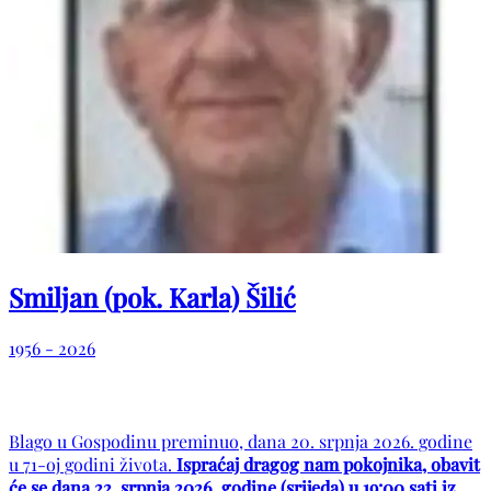
Smiljan (pok. Karla) Šilić
1956 - 2026
Blago u Gospodinu preminuo, dana 20. srpnja 2026. godine
u 71-oj godini života.
Ispraćaj dragog nam pokojnika, obavit
će se dana 22. srpnja 2026. godine (srijeda) u 19:00 sati iz