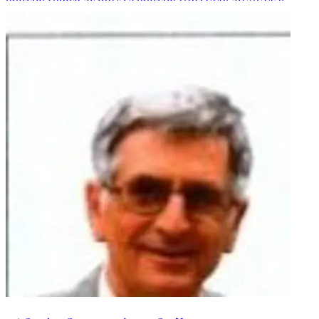
PEHAR, KOZARIĆ, PERIĆ, MATIĆ, ZLOPAŠA te ostala
mnogobrojna rodbina i prijatelji. POČIVALA U MIRU
BOŽJEM !