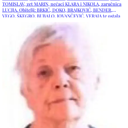
TOMISLAV, zet MARIN, nećaci KLARA i NIKOLA, zaručnica
LUCIJA. Obitelji: BRKIĆ, DOKO, BRAJKOVIĆ, BENDER,
VEGO, ŠKEGRO, BUBALO, JOVANČEVIĆ, VERAJA te ostala
tugujuća rodbina, prijatelji i kumovi. Po dobru te pamtimo,
s ljubavlju i poštovanjem spominjemo. Počivao u miru
Božjem!