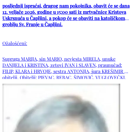
posljednji ispraćaj, dragog nam pokojnika, obavit će se dana
12. veljače 2026. godine u 15:00 sati iz mrtvačnice Kristova
Uskrsnuća u Čapljini, a pokop će se obaviti na katoličkom
groblju Sv. Franje u Čapljini.
Ožalošćeni:
Supruga MARIJA, sin MARIO, nevjesta MIRELA, unuke
DANIJELA i KRISTINA, zetovi IVAN i SLAVEN, praunučad:
FILIP, KLARA i HRVOJE, sestra ANTONIJA, šura KREŠIMIR sa
obitelji. Obitelji: PJEVAC, REBAC, ŠIMOVIĆ, VUGLOVEČKI,
PAVLOVIĆ, FILIPOVIĆ, te ostala mnogobrojna rodbina i
prijatelji. POČIVAO U MIRU BOŽJEM!