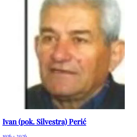
AKRAPOVIĆ, MATIĆ, RAMLJAK, PRCE, STANKOVIĆ, BENO,
ČOKO, FALAK, SAVINOVIĆ, te ostala tugujuća rodbina,
prijatelji i kumovi. POKOJ VJEČNI DARUJ MU, GOSPODINE!
Ivan (pok. Silvestra) Perić
1936 - 2026