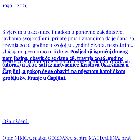
1996 - 2026
S vjerom u uskrsnuće i nadom u ponovno zajedništvo,
javljamo svoj rodbini, prijateljima i znancima da je dana 26.
travnja 2026. godine u svojoj 30. godini života, nesretnim
slučajem, preminuo naš dragi
Posljednji ispraćaj dragog
nam Josipa, obavit će se dana 28. travnja 2026. godine
Izraze sućuti obitelj će primati u mrtvačnici od 14:00 sati.
(utorak) u 15:00 sati iz mrtvačnice Kristova Uskrsnuća u
Čapljini, a pokop će se obaviti na mjesnom katoličkom
groblju Sv. Franje u Čapljini.
Ožalošćeni:
Otac NIKICA, majka GORDANA, sestra MAGDALENA, brat