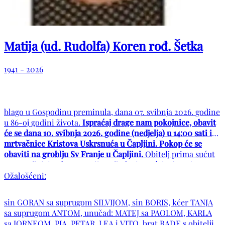
Matija (ud. Rudolfa) Koren rođ. Šetka
1941 - 2026
blago u Gospodinu preminula, dana 07. svibnja 2026. godine
u 86-oj godini života.
Ispraćaj drage nam pokojnice, obavit
će se dana 10. svibnja 2026. godine (nedjelja) u 14:00 sati iz
mrtvačnice Kristova Uskrsnuća u Čapljini. Pokop će se
obaviti na groblju Sv Franje u Čapljini.
Obitelj prima sućut
u mrtvačnici pola sata prije početka ispraćaja. (13:30)
Ožalošćeni:
sin GORAN sa suprugom SILVIJOM, sin BORIS, kćer TANJA
sa suprugom ANTOM, unučad: MATEJ sa PAOLOM, KARLA
sa JORNEOM, PIA, PETAR, LEA i VITO, brat RADE s obitelji,