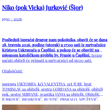
Niko (pok Vicka) Jurković (Šjor)
1950 - 2026
Posljednji ispraćaj dragog nam pokojnika, obavit će se dana
28. travnja 2026. godine (utorak) u 17:00 sati iz mrtvačnice
Kristova Uskrsnuća u Čapljini, a pokop će se obaviti na
mjesnom katoličkom groblju Sv. Franje u Čapljini.
Izraze
sućuti obitelj će primati u mrtvačnici od 16:00 sati.
Ožalošćeni:
supruga VIKTORIJA, kći VALENTINA, zet JURE, brat
TOMISLAV sa obitelji, sestra GORDANA sa obitelji, obitelj
pok. sestre MIRJANE, svastika JANJA sa obitelji. Obitelji:
JURKOVIĆ, BRAJKOVIĆ, BUNTIĆ, PRSKALO, SPUŽEVIĆ,
VERGINELLA, te ostala tugujuća rodbina, prijatelji i kumovi.
POČIVAO U MIRU BOŽJEM!