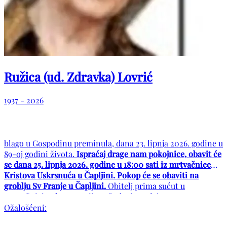
Ružica (ud. Zdravka) Lovrić
1937 - 2026
blago u Gospodinu preminula, dana 23. lipnja 2026. godine u
89-oj godini života.
Ispraćaj drage nam pokojnice, obavit će
se dana 25. lipnja 2026. godine u 18:00 sati iz mrtvačnice
Kristova Uskrsnuća u Čapljini. Pokop će se obaviti na
groblju Sv Franje u Čapljini.
Obitelj prima sućut u
mrtvačnici pola sata prije početka ispraćaja.
Ožalošćeni: