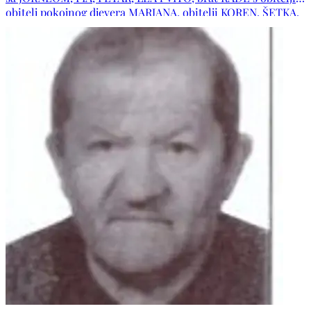
obitelj pokojnog djevera MARJANA, obitelji KOREN, ŠETKA,
TANDARA, JURKOVIĆ te ostala rodbina i prijatelji.
POČIVALA U MIRU BOŽJEM !