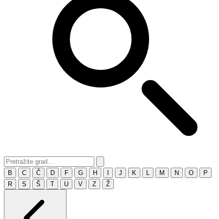
B
C
Č
D
F
G
H
I
J
K
L
M
N
O
P
R
S
Š
T
U
V
Z
Ž