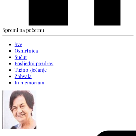
Spremi na početnu
Sve
Osmrtnica
Sućut
Posljedni pozdrav
Tužno sjećanje
Zahvala
In memoriam