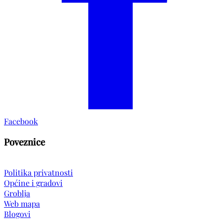
Facebook
Poveznice
Politika privatnosti
Općine i gradovi
Groblja
Web mapa
Blogovi