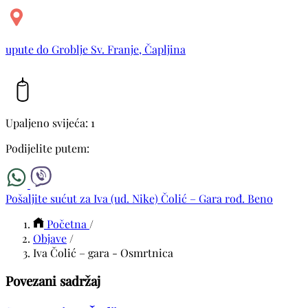
upute do Groblje Sv. Franje, Čapljina
Upaljeno svijeća: 1
Podijelite putem:
Pošaljite sućut za Iva (ud. Nike) Čolić – Gara rođ. Beno
Početna
/
Objave
/
Iva Čolić – gara - Osmrtnica
Povezani sadržaj