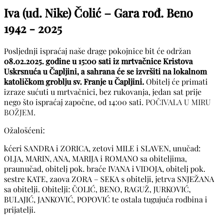
Iva (ud. Nike) Čolić – Gara rođ. Beno
1942 - 2025
Posljednji ispraćaj naše drage pokojnice bit će održan
08.02.2025. godine u 15:00 sati iz mrtvačnice Kristova
Uskrsnuća u Čapljini, a sahrana će se izvršiti na lokalnom
katoličkom groblju sv. Franje u Čapljini.
Obitelj će primati
izraze sućuti u mrtvačnici, bez rukovanja, jedan sat prije
nego što ispraćaj započne, od 14:00 sati.
POČIVALA U MIRU
BOŽJEM.
Ožalošćeni:
kćeri SANDRA i ZORICA, zetovi MILE i SLAVEN, unučad:
OLJA, MARIN, ANA, MARIJA i ROMANO sa obiteljima,
praunučad, obitelj pok. braće IVANA i VIDOJA, obitelj pok.
sestre KATE, zaova ZORA – SEKA s obitelji, jetrva SNJEŽANA
sa obitelji. Obitelji: ČOLIĆ, BENO, RAGUŽ, JURKOVIĆ,
BULAJIĆ, JANKOVIĆ, POPOVIĆ te ostala tugujuća rodbina i
prijatelji.