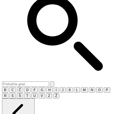
B
C
Č
D
F
G
H
I
J
K
L
M
N
O
P
R
S
Š
T
U
V
Z
Ž