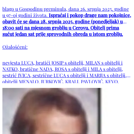
blago u Gospodinu preminula, dana 26. srpnja 2025. godine
u 97-oj godini života.
Ispraćaj i pokop drage nam pokojnice,
obavit će se dana 28. srpnja 2025. godine (ponedjeljak) u
18:00 sati na mjesnom groblju u Cerovu. Obitelj prima
sućut jedan sat prije sprovodnih obreda u istom groblju.
Ožalošćeni:
nevjesta LUCA, bratići JOSIP s obitelji, MILAN s obitelji i
NATKO, bratične NADA, ROSA s obitelji i MILA s obitelji,
sestrić IVICA, sestrične LUCA s obitelji i MARIJA s obitelji,
obitelji MENALO, JURKOVIĆ, KRALJ, PAVLOVIĆ, KEVO,
MARTIĆ te ostala rodbina i prijatelji. POČIVALA U MIRU
BOŽJEM !