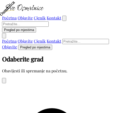
Osmrtnica
Osmrtnica
Osmrtnica
Početna
Objavite
Cjenik
Kontakt
Pregled po mjestima
Početna
Objavite
Cjenik
Kontakt
Objavite
Pregled po mjestima
Odaberite grad
Obavijesti ili spremanje na početnu.