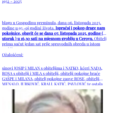
1932 - 2025
blago u Gospodinu preminula, dana 06. listopada 2025.
godine u 93 -oj godini života.
Ispraćaj i pokop drage nam
pokojnice, obavit će se dana 07. listopada 2025. godine (
utorak ) u 16,30 sati na mjesnom groblju u Cerovu.
Obitelj
prima sućut jedan sat prije sprovodnih obreda u istom
groblju.
Ožalošćeni:
sinovi JOSIP i MILAN s obiteljima i NATKO, kćeri NADA,
ROSA s obitelji i MILA s obitelji, obitelji pokojne braće
GAŠPE i MILANA, obitelj pokojne zaove ROSE, obitelji
MENALO, JURKOVIĆ, KRALJ, KATIĆ, PAVLOVIĆ te ostala
rodbina i prijatelji. POČIVALA U MIRU BOŽJEM !