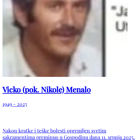
Vicko (pok. Nikole) Menalo
1949 - 2025
Nakon kratke i teške bolesti opremljen svetim
sakramentima preminuo u Gospodinu dana 11. srpnja 2025.