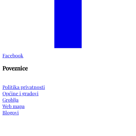
Facebook
Poveznice
Politika privatnosti
Općine i gradovi
Groblja
Web mapa
Blogovi