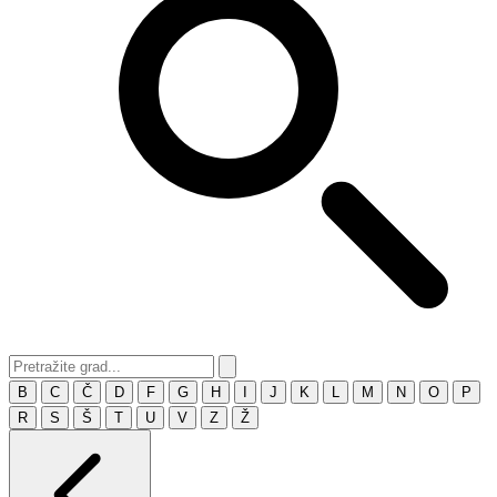
B
C
Č
D
F
G
H
I
J
K
L
M
N
O
P
R
S
Š
T
U
V
Z
Ž