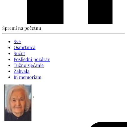
Spremi na početnu
Sve
Osmrtnica
Sućut
Posljedni pozdrav
Tužno sjećanje
Zahvala
In memoriam