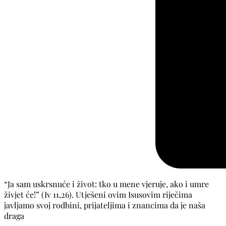
“Ja sam uskrsnuće i život: tko u mene vjeruje, ako i umre
živjet će!” (Iv 11,26). Utješeni ovim Isusovim riječima
javljamo svoj rodbini, prijateljima i znancima da je naša
draga