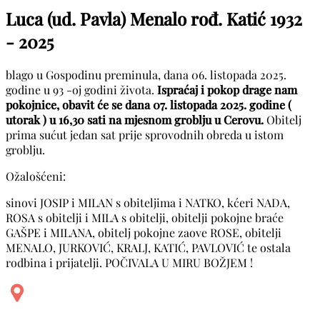
Luca (ud. Pavla) Menalo rođ. Katić
1932
- 2025
blago u Gospodinu preminula, dana 06. listopada 2025.
godine u 93 -oj godini života.
Ispraćaj i pokop drage nam
pokojnice, obavit će se dana 07. listopada 2025. godine (
utorak ) u 16,30 sati na mjesnom groblju u Cerovu.
Obitelj
prima sućut jedan sat prije sprovodnih obreda u istom
groblju.
Ožalošćeni:
sinovi JOSIP i MILAN s obiteljima i NATKO, kćeri NADA,
ROSA s obitelji i MILA s obitelji, obitelji pokojne braće
GAŠPE i MILANA, obitelj pokojne zaove ROSE, obitelji
MENALO, JURKOVIĆ, KRALJ, KATIĆ, PAVLOVIĆ te ostala
rodbina i prijatelji. POČIVALA U MIRU BOŽJEM !