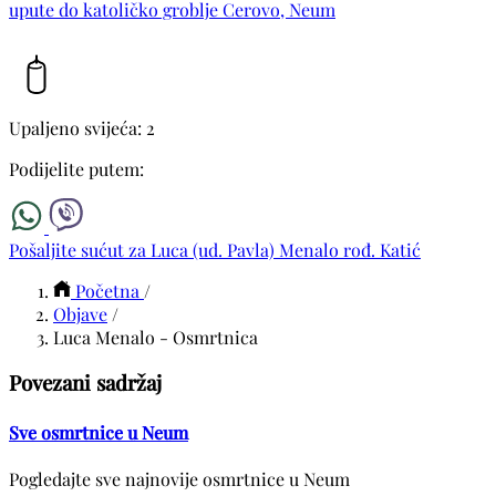
upute do katoličko groblje Cerovo, Neum
Upaljeno svijeća: 2
Podijelite putem:
Pošaljite sućut za Luca (ud. Pavla) Menalo rođ. Katić
Početna
/
Objave
/
Luca Menalo - Osmrtnica
Povezani sadržaj
Sve osmrtnice u Neum
Pogledajte sve najnovije osmrtnice u Neum