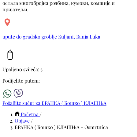
остала многобројна родбина, кумови, комшије и
пријатељи.
upute do gradsko groblje Kuljani, Banja Luka
Upaljeno svijeća: 3
Podijelite putem:
Pošaljite sućut za БРАНКА ( Бошко ) КЛАШЊА
Početna
/
Objave
/
БРАНКА ( Бошко ) КЛАШЊА - Osmrtnica