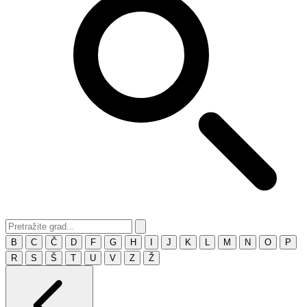
B
C
Č
D
F
G
H
I
J
K
L
M
N
O
P
R
S
Š
T
U
V
Z
Ž