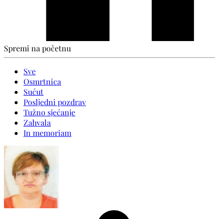
Spremi na početnu
Sve
Osmrtnica
Sućut
Posljedni pozdrav
Tužno sjećanje
Zahvala
In memoriam