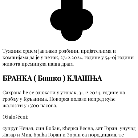
Тужним срцем јављамо родбини, пријатељима и
комшијама да је у петак, 27.12.2024. године у 54-ој години
живота преминула наша драга
БРАНКА ( Бошко ) КЛАШЊА
Сахрана ће се одржати у уторак, 31.12.2024. године на
гробљу у Куљанима. Поворка полази испред куће
жалости у 13:00 часова.
Ožalošćeni:
супруг Ненад, син Бобан, кћерка Весна, зет Горан, унучад
Лазар и Миа, браћа Горан и Зоран са породицама, те