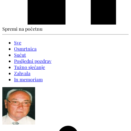
Spremi na početnu
Sve
Osmrtnica
Sućut
Posljedni pozdrav
Tužno sjećanje
Zahvala
In memoriam