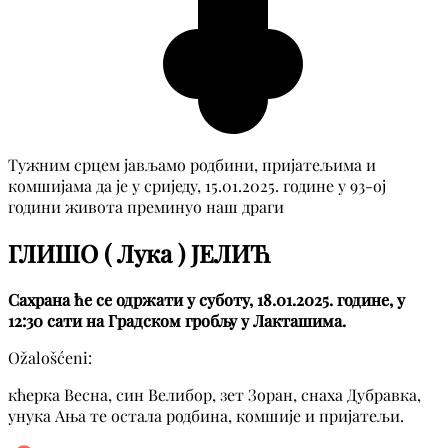
Тужним срцем јављамо родбини, пријатељима и
комшијама да је у сриједу, 15.01.2025. године у 93-ој
години живота преминуо наш драги
ГЛИШО ( Лука ) ЈЕЛИЋ
Сахрана ће се одржати у суботу, 18.01.2025. године, у
12:30 сати на Градском гробљу у Лакташима.
Ožalošćeni:
кћерка Весна, син Велибор, зет Зоран, снаха Дубравка,
унука Ања те остала родбина, комшије и пријатељи.