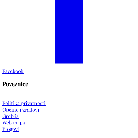
Facebook
Poveznice
Politika privatnosti
Općine i gradovi
Groblja
Web mapa
Blogovi