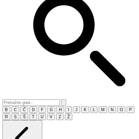
B
C
Č
D
F
G
H
I
J
K
L
M
N
O
P
R
S
Š
T
U
V
Z
Ž