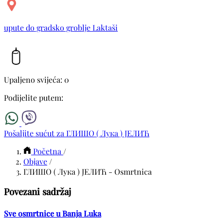
upute do gradsko groblje Laktaši
Upaljeno svijeća: 0
Podijelite putem:
Pošaljite sućut za ГЛИШО ( Лука ) ЈЕЛИЋ
Početna
/
Objave
/
ГЛИШО ( Лука ) ЈЕЛИЋ - Osmrtnica
Povezani sadržaj
Sve osmrtnice u Banja Luka