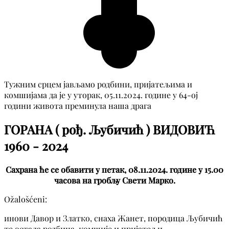
Тужним срцем јављамо родбини, пријатељима и
комшијама да је у уторак, 05.11.2024. године у 64-ој
години живота преминула наша драга
ГОРАНА ( рођ. Љубичић ) ВИДОВИЋ
1960 - 2024
Сахрана ће се обавити у петак, 08.11.2024. године у 15.00
часова на гробљу Свети Марко.
Ožalošćeni:
инови Давор и Златко, снаха Жанет, породица Љубичић
те остала родбина, комшије и пријатељи.