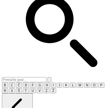
B
C
Č
D
F
G
H
I
J
K
L
M
N
O
P
R
S
Š
T
U
V
Z
Ž