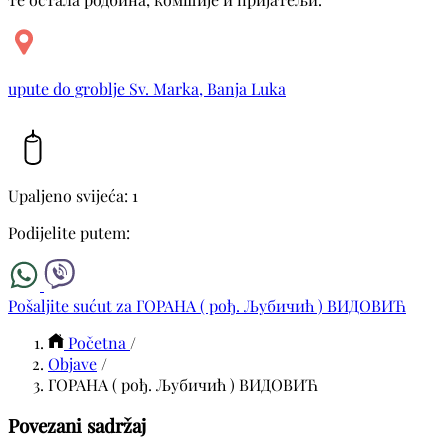
upute do groblje Sv. Marka, Banja Luka
Upaljeno svijeća: 1
Podijelite putem:
Pošaljite sućut za ГОРАНА ( рођ. Љубичић ) ВИДОВИЋ
Početna
/
Objave
/
ГОРАНА ( рођ. Љубичић ) ВИДОВИЋ
Povezani sadržaj