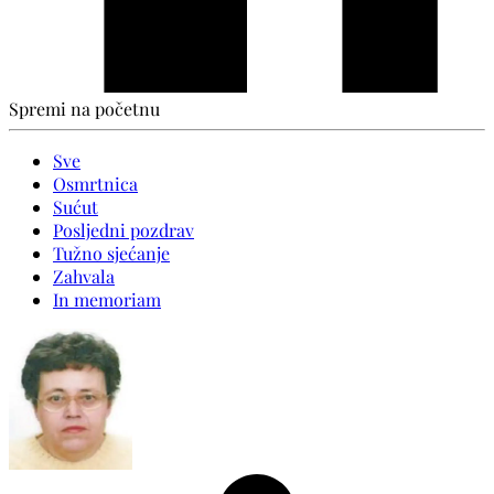
Spremi na početnu
Sve
Osmrtnica
Sućut
Posljedni pozdrav
Tužno sjećanje
Zahvala
In memoriam