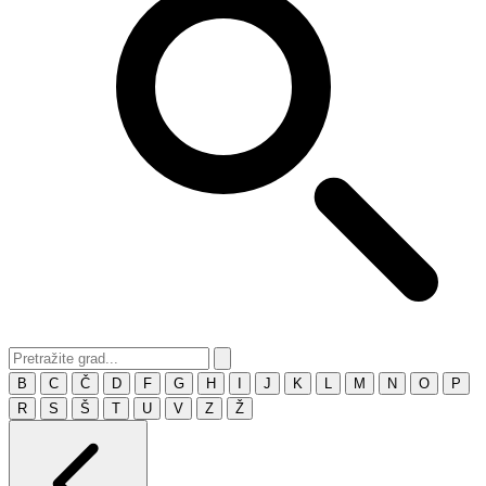
B
C
Č
D
F
G
H
I
J
K
L
M
N
O
P
R
S
Š
T
U
V
Z
Ž