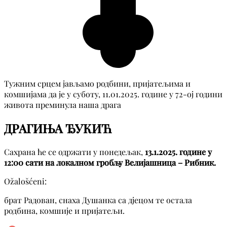
Тужним срцем јављамо родбини, пријатељима и
комшијама да је у суботу, 11.01.2025. године у 72-ој години
живота преминула наша драга
ДРАГИЊА ЂУКИЋ
Сахрана ће се одржати у понедељак,
13.1.2025. године у
12:00 сати на локалном гробљу Велијашница – Рибник.
Ožalošćeni:
брат Радован, снаха Душанка са дјецом те остала
родбина, комшије и пријатељи.