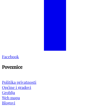
Facebook
Poveznice
Politika privatnosti
Općine i gradovi
Groblja
Web mapa
Blogovi