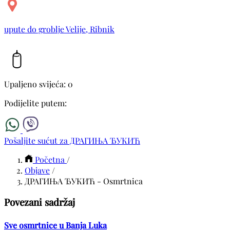
upute do groblje Velije, Ribnik
Upaljeno svijeća: 0
Podijelite putem:
Pošaljite sućut za ДРАГИЊА ЂУКИЋ
Početna
/
Objave
/
ДРАГИЊА ЂУКИЋ - Osmrtnica
Povezani sadržaj
Sve osmrtnice u Banja Luka