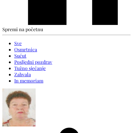
Spremi na početnu
Sve
Osmrtnica
Sućut
Posljedni pozdrav
Tužno sjećanje
Zahvala
In memoriam