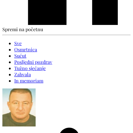
Spremi na početnu
Sve
Osmrtnica
Sućut
Posljedni pozdrav
Tužno sjećanje
Zahvala
In memoriam