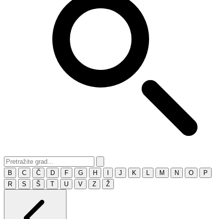
B
C
Č
D
F
G
H
I
J
K
L
M
N
O
P
R
S
Š
T
U
V
Z
Ž