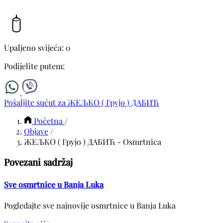
Upaljeno svijeća: 0
Podijelite putem:
Pošaljite sućut za ЖЕЉКО ( Грујо ) ДАБИЋ
Početna
/
Objave
/
ЖЕЉКО ( Грујо ) ДАБИЋ - Osmrtnica
Povezani sadržaj
Sve osmrtnice u Banja Luka
Pogledajte sve najnovije osmrtnice u Banja Luka