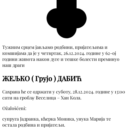
Тужним срцем јављамо родбини, пријатељима и
комшијама да је у четвртак, 26.12.2024. године у 62-ој
години живота након дуге и тешке болести преминуо
наш драги
ЖЕЉКО ( Грујо ) ДАБИЋ
Сахрана ће се одржати у суботу, 28.12.2024. године у 13:00
сати на гробљу Веселица – Хан Кола.
Ožalošćeni:
супруга Јадранка, кћерка Моника, унука Марија те
остала родбина и пријатељи.