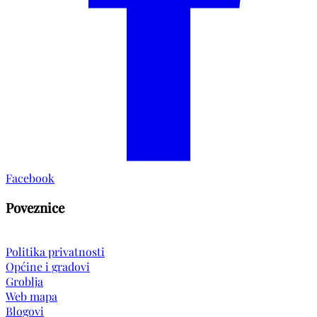
Facebook
Poveznice
Politika privatnosti
Općine i gradovi
Groblja
Web mapa
Blogovi