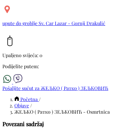
upute do groblje Sv. Car Lazar - Gornji Drakulić
Upaljeno svijeća: 0
Podijelite putem:
Pošaljite sućut za ЖЕЉКО ( Ратко ) ЗЕЉКОВИЋ
Početna
/
Objave
/
ЖЕЉКО ( Ратко ) ЗЕЉКОВИЋ - Osmrtnica
Povezani sadržaj