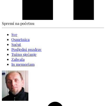
Spremi na početnu
Sve
Osmrtnica
Sućut
Posljedni pozdrav
Tužno sjećanje
Zahvala
In memoriam