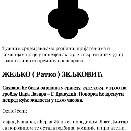
Тужним срцем јављамо родбини, пријатељима и
комшијама да је у понедјељак, 23.12.2024. године у 59-ој
години живота преминуо наш драги
ЖЕЉКО ( Ратко ) ЗЕЉКОВИЋ
Сахрана ће бити одржана у сриједу, 25.12.2024. у 13.00 на
гробљу Цара Лазара – Г. Дракулић. Поворка ће кренути
испред куће жалости у 12.00 часова.
Ožalošćeni:
мајка Душанка, кћерка Жана са породицом, брат Дмитар
са породицом те остала родбина, комшије и пријатељи.