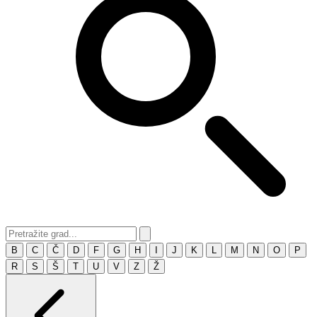
B
C
Č
D
F
G
H
I
J
K
L
M
N
O
P
R
S
Š
T
U
V
Z
Ž