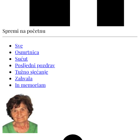
Spremi na početnu
Sve
Osmrtnica
Sućut
Posljedni pozdrav
Tužno sjećanje
Zahvala
In memoriam