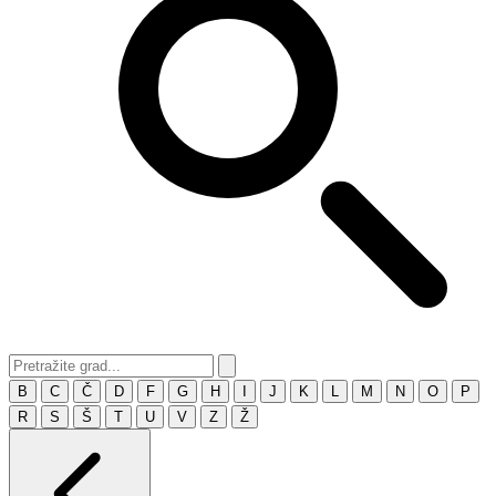
B
C
Č
D
F
G
H
I
J
K
L
M
N
O
P
R
S
Š
T
U
V
Z
Ž