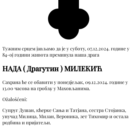
Тужним срцем јављамо да је у суботу, 07.12.2024. године у
84-ој години живота преминула наша драга
НАДА ( Драгутин ) МИЛЕКИЋ
Сахрана ће се обавити у понедјељак, 09.12.2024. године у
13.00 часова на гробљу у Маховљанима.
Ožalošćeni:
Супруг Душан, кћерке Сања и Татјана, сестра Стојанка,
унучад Милица, Милан, Вероника, зет Тихомир и остала
родбина и пријатељи.