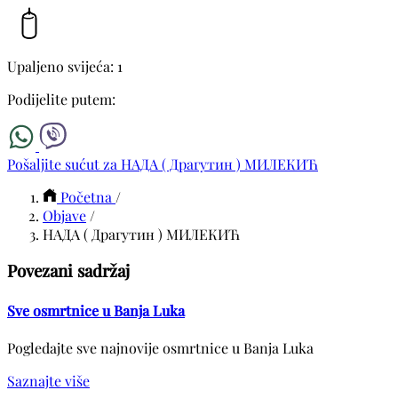
Upaljeno svijeća: 1
Podijelite putem:
Pošaljite sućut za НАДА ( Драгутин ) МИЛЕКИЋ
Početna
/
Objave
/
НАДА ( Драгутин ) МИЛЕКИЋ
Povezani sadržaj
Sve osmrtnice u Banja Luka
Pogledajte sve najnovije osmrtnice u Banja Luka
Saznajte više