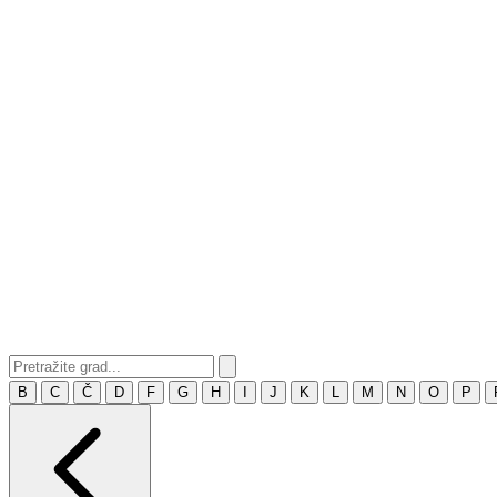
B
C
Č
D
F
G
H
I
J
K
L
M
N
O
P