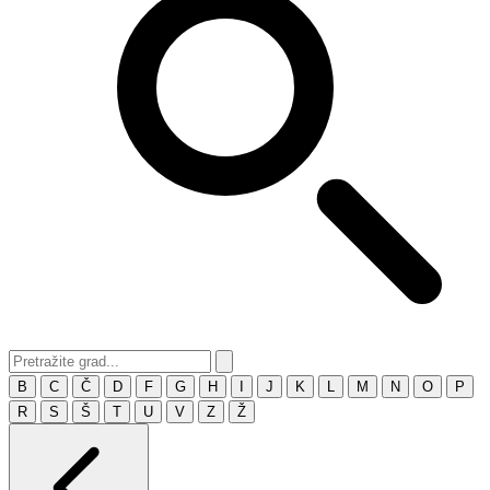
B
C
Č
D
F
G
H
I
J
K
L
M
N
O
P
R
S
Š
T
U
V
Z
Ž