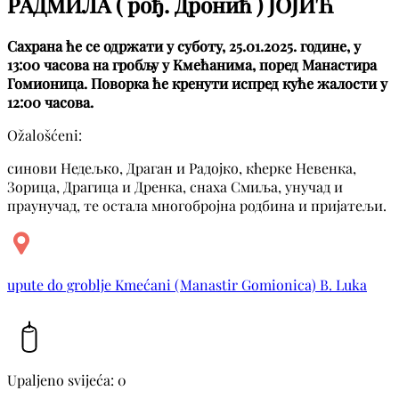
РАДМИЛА ( рођ. Дронић ) ЈОЈИЋ
Сахрана ће се одржати у суботу, 25.01.2025. године, у
13:00 часова на гробљу у Кмећанима, поред Манастира
Гомионица. Поворка ће кренути испред куће жалости у
12:00 часова.
Ožalošćeni:
синови Недељко, Драган и Радојко, кћерке Невенка,
Зорица, Драгица и Дренка, снаха Смиља, унучад и
праунучад, те остала многобројна родбина и пријатељи.
upute do groblje Kmećani (Manastir Gomionica) B. Luka
Upaljeno svijeća: 0