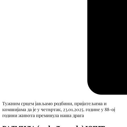
Тужним срцем јављамо родбини, пријатељима и
комшијама да је у четвртак, 23.01.2025. године у 88-ој
години живота преминула наша драга