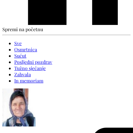
Spremi na početnu
Sve
Osmrtnica
Sućut
Posljedni pozdrav
Tužno sjećanje
Zahvala
In memoriam