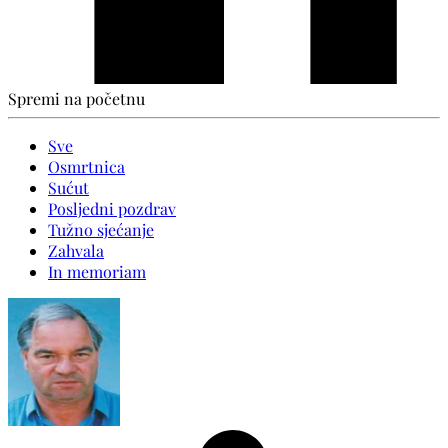
Spremi na početnu
Sve
Osmrtnica
Sućut
Posljedni pozdrav
Tužno sjećanje
Zahvala
In memoriam