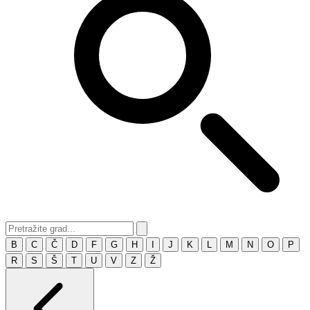
B
C
Č
D
F
G
H
I
J
K
L
M
N
O
P
R
S
Š
T
U
V
Z
Ž