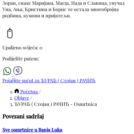
Зоран, снахе Маријана, Магда, Нада и Славица, унучад
Уна, Ања, Кристина и Борис те остала многобројна
родбина, кумови и пријатељи.
Upaljeno svijeća: 0
Podijelite putem:
Pošaljite sućut za ЂУРАЂ ( Стојан ) РАЧИЋ
Početna
/
Objave
/
ЂУРАЂ ( Стојан ) РАЧИЋ - Osmrtnica
Povezani sadržaj
Sve osmrtnice u Banja Luka