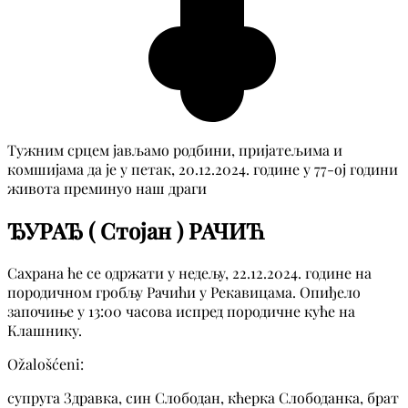
Тужним срцем јављамо родбини, пријатељима и
комшијама да је у петак, 20.12.2024. године у 77-ој години
живота преминуо наш драги
ЂУРАЂ ( Стојан ) РАЧИЋ
Сахрана ће се одржати у недељу, 22.12.2024. године на
породичном гробљу Рачићи у Рекавицама. Опиђело
започиње у 13:00 часова испред породичне куће на
Клашнику.
Ožalošćeni:
супруга Здравка, син Слободан, кћерка Слободанка, брат