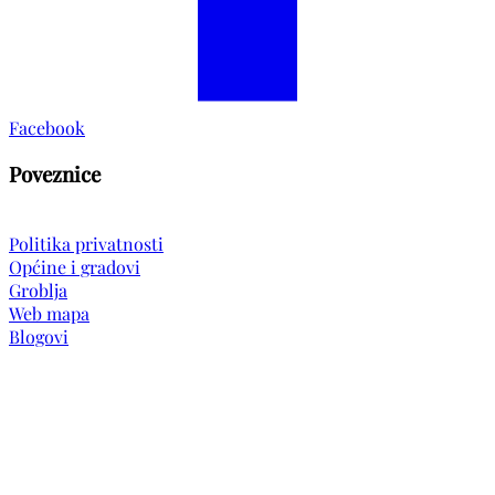
Facebook
Poveznice
Politika privatnosti
Općine i gradovi
Groblja
Web mapa
Blogovi