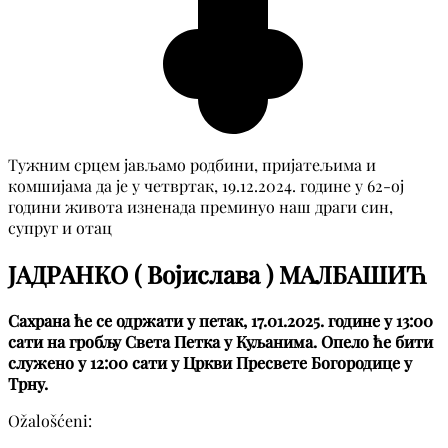
Тужним срцем јављамо родбини, пријатељима и
комшијама да је у четвртак, 19.12.2024. године у 62-ој
години живота изненада преминуо наш драги син,
супруг и отац
ЈАДРАНКО ( Војислава ) МАЛБАШИЋ
Сахрана ће се одржати у петак, 17.01.2025. године у 13:00
сати на гробљу Света Петка у Куљанима. Опело ће бити
служено у 12:00 сати у Цркви Пресвете Богородице у
Трну.
Ožalošćeni: