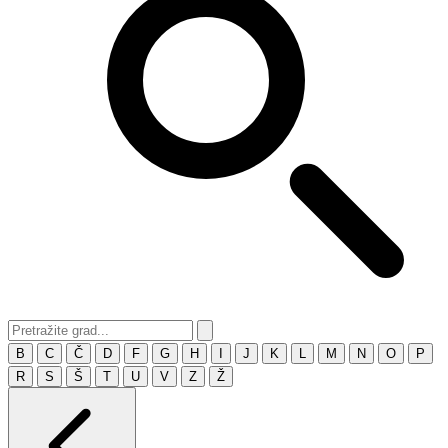
B
C
Č
D
F
G
H
I
J
K
L
M
N
O
P
R
S
Š
T
U
V
Z
Ž