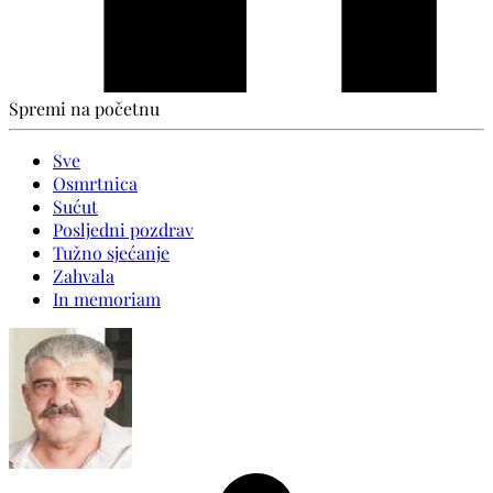
Spremi na početnu
Sve
Osmrtnica
Sućut
Posljedni pozdrav
Tužno sjećanje
Zahvala
In memoriam