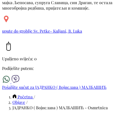
мајка Љепосава, супруга Славица, син Драган, те остала
многобројна родбина, пријатељи и комшије.
upute do groblje Sv. Petke- Kuljani, B. Luka
Upaljeno svijeća: 0
Podijelite putem:
Pošaljite sućut za ЈАДРАНКО ( Војислава ) МАЛБАШИЋ
Početna
/
Objave
/
ЈАДРАНКО ( Војислава ) МАЛБАШИЋ - Osmrtnica