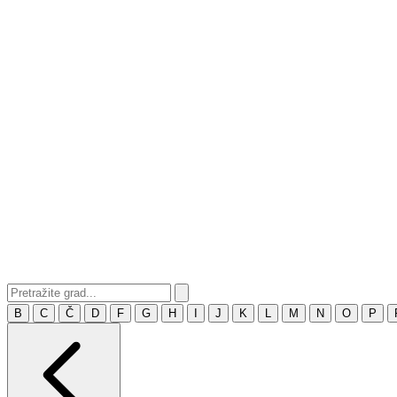
B
C
Č
D
F
G
H
I
J
K
L
M
N
O
P