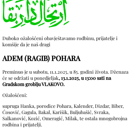
Duboko ožalošćeni obavještavamo rodbinu, prijatelje i
komšije da je naš dragi
ADEM (RAGIB) POHARA
Preminuo je u subotu, 11.1.2025, u 85. godini života. Dženaza
će se održati u ponedjeljak
, 13.1.2025, u 13:00 sati na
Gradskom groblju VLAKOVO.
Ožalošćeni:
supruga Hanka, porodice Pohara, Kalender, Dizdar, Biber,
Ćosović, Gagula, Bakal, Karišik, Buljubašić, Svraka,
Salkanović, Kozić, Omeragić, Milak, te ostala mnogobrojna
rodbina i prijatelji.