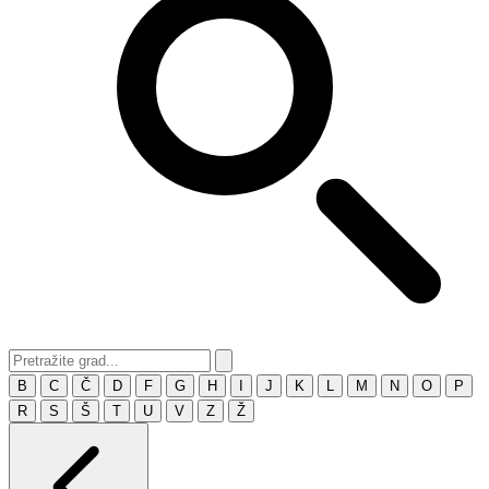
B
C
Č
D
F
G
H
I
J
K
L
M
N
O
P
R
S
Š
T
U
V
Z
Ž