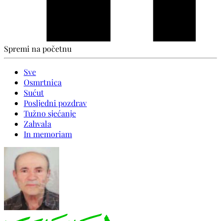
Spremi na početnu
Sve
Osmrtnica
Sućut
Posljedni pozdrav
Tužno sjećanje
Zahvala
In memoriam