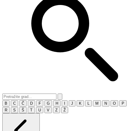
B
C
Č
D
F
G
H
I
J
K
L
M
N
O
P
R
S
Š
T
U
V
Z
Ž