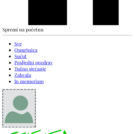
Spremi na početnu
Sve
Osmrtnica
Sućut
Posljedni pozdrav
Tužno sjećanje
Zahvala
In memoriam