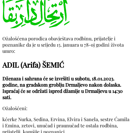
Ožalošćena porodica obavještava rodbinu, prijatelje i
poznanike da je u srijedu 15. januara u 78-oj godini života
umro:
ADIL (Arifa) ŠEMIĆ
Dženaza i sahrana će se izvršiti u subotu, 18.01.2023.
godine, na gradskom groblju Drmaljevo nakon dolaska.
Ispraćaj će se održati ispred džamije u Drmaljevu u 14:30
sati.
Ožalošćeni:
kćerke Nurka, Sedina, Ervina, Elvira i Sanela, sestre Ćamila
i Emina, zetovi, unučad i praunučad te ostala rodbina,
prijatelji, komšije i poznanici