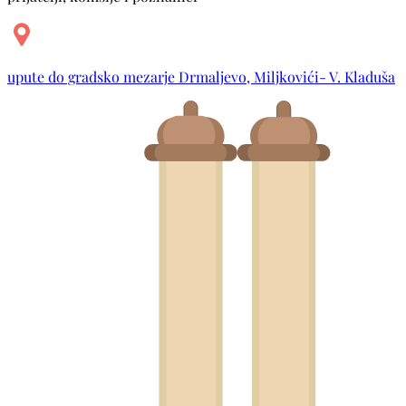
upute do gradsko mezarje Drmaljevo, Miljkovići- V. Kladuša