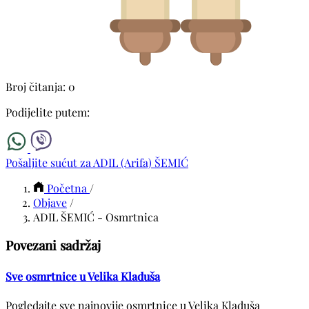
Broj čitanja: 0
Podijelite putem:
Pošaljite sućut za ADIL (Arifa) ŠEMIĆ
Početna
/
Objave
/
ADIL ŠEMIĆ - Osmrtnica
Povezani sadržaj
Sve osmrtnice u Velika Kladuša
Pogledajte sve najnovije osmrtnice u Velika Kladuša