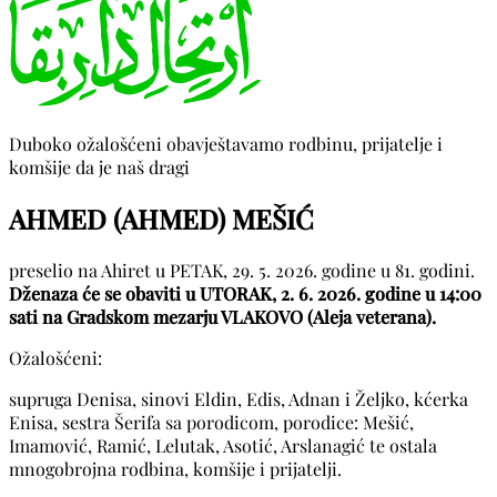
Duboko ožalošćeni obavještavamo rodbinu, prijatelje i
komšije da je naš dragi
AHMED (AHMED) MEŠIĆ
preselio na Ahiret u PETAK, 29. 5. 2026. godine u 81. godini.
Dženaza će se obaviti u UTORAK, 2. 6. 2026. godine u 14:00
sati na Gradskom mezarju VLAKOVO (Aleja veterana).
Ožalošćeni:
supruga Denisa, sinovi Eldin, Edis, Adnan i Željko, kćerka
Enisa, sestra Šerifa sa porodicom, porodice: Mešić,
Imamović, Ramić, Lelutak, Asotić, Arslanagić te ostala
mnogobrojna rodbina, komšije i prijatelji.