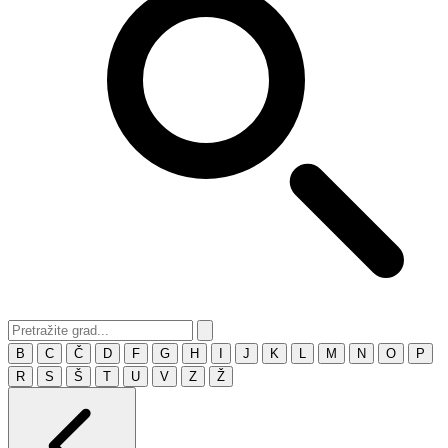
B
C
Č
D
F
G
H
I
J
K
L
M
N
O
P
R
S
Š
T
U
V
Z
Ž