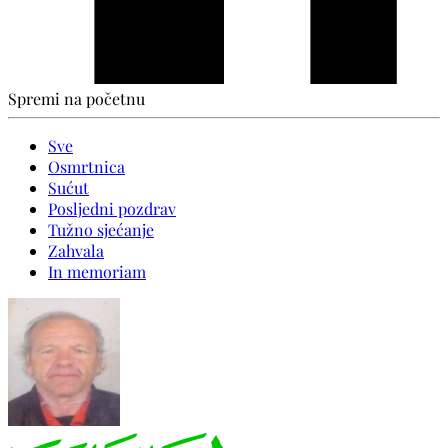
Spremi na početnu
Sve
Osmrtnica
Sućut
Posljedni pozdrav
Tužno sjećanje
Zahvala
In memoriam