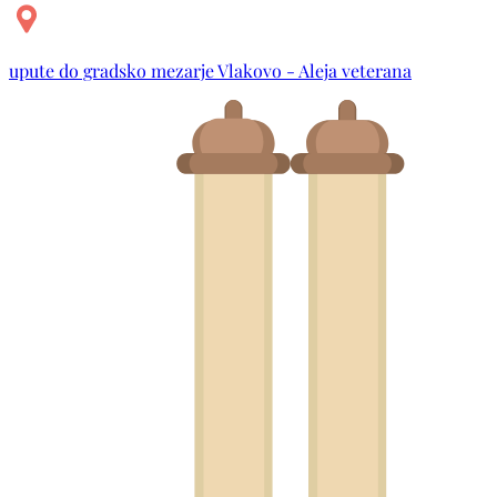
upute do gradsko mezarje Vlakovo - Aleja veterana