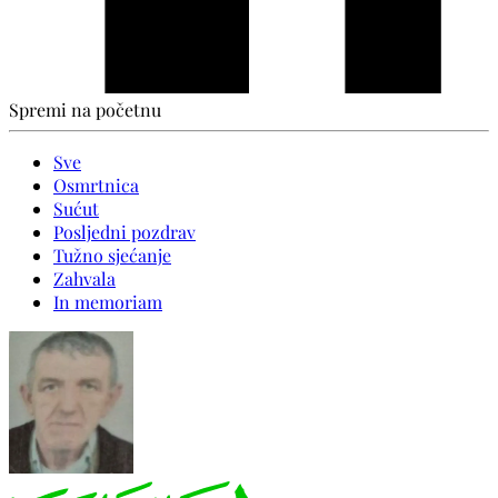
Spremi na početnu
Sve
Osmrtnica
Sućut
Posljedni pozdrav
Tužno sjećanje
Zahvala
In memoriam