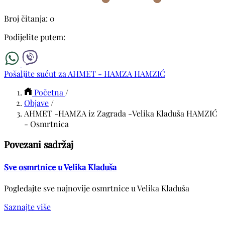
Broj čitanja: 0
Podijelite putem:
Pošaljite sućut za AHMET - HAMZA HAMZIĆ
Početna
/
Objave
/
AHMET -HAMZA iz Zagrada -Velika Kladuša HAMZIĆ
- Osmrtnica
Povezani sadržaj
Sve osmrtnice u Velika Kladuša
Pogledajte sve najnovije osmrtnice u Velika Kladuša
Saznajte više