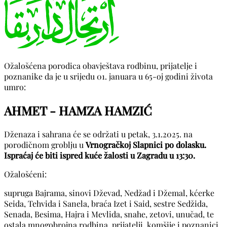
Ožalošćena porodica obavještava rodbinu, prijatelje i
poznanike da je u srijedu 01. januara u 65-oj godini života
umro:
AHMET - HAMZA HAMZIĆ
Dženaza i sahrana će se održati u petak, 3.1.2025. na
porodičnom groblju u
Vrnogračkoj Slapnici po dolasku.
Ispraćaj će biti ispred kuće žalosti u Zagradu u 13:30.
Ožalošćeni:
supruga Bajrama, sinovi Dževad, Nedžad i Džemal, kćerke
Seida, Tehvida i Sanela, braća Izet i Said, sestre Sedžida,
Senada, Besima, Hajra i Mevlida, snahe, zetovi, unučad, te
ostala mnogobrojna rodbina, prijatelji, komšije i poznanici.