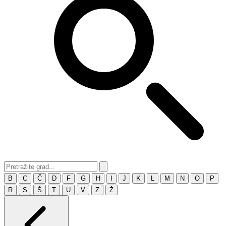
B
C
Č
D
F
G
H
I
J
K
L
M
N
O
P
R
S
Š
T
U
V
Z
Ž