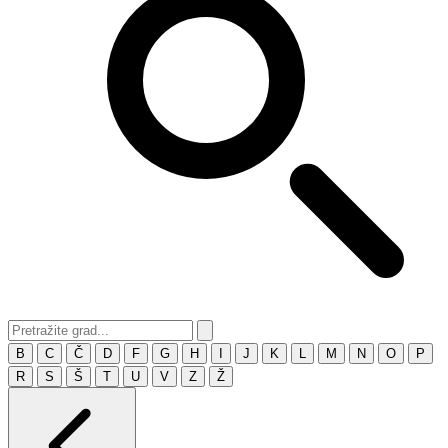
B
C
Č
D
F
G
H
I
J
K
L
M
N
O
P
R
S
Š
T
U
V
Z
Ž