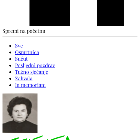
Spremi na početnu
Sve
Osmrtnica
Sućut
Posljedni pozdrav
Tužno sjećanje
Zahvala
In memoriam