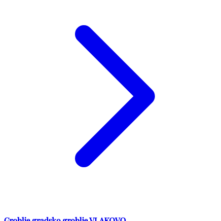
Groblje gradsko groblje VLAKOVO