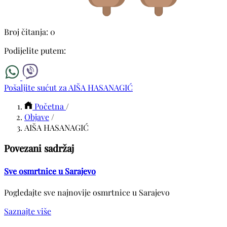
Broj čitanja: 0
Podijelite putem:
Pošaljite sućut za AIŠA HASANAGIĆ
Početna
/
Objave
/
AIŠA HASANAGIĆ
Povezani sadržaj
Sve osmrtnice u Sarajevo
Pogledajte sve najnovije osmrtnice u Sarajevo
Saznajte više