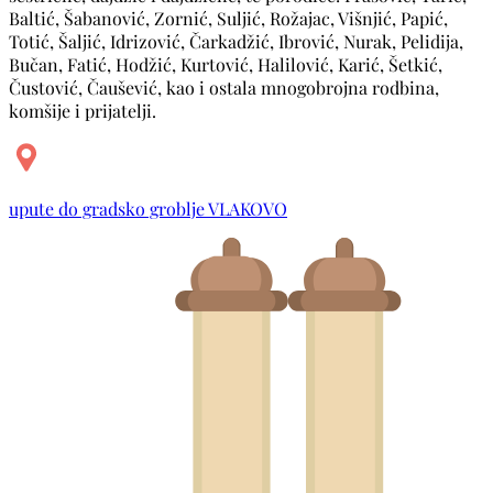
Baltić, Šabanović, Zornić, Suljić, Rožajac, Višnjić, Papić,
Totić, Šaljić, Idrizović, Čarkadžić, Ibrović, Nurak, Pelidija,
Bučan, Fatić, Hodžić, Kurtović, Halilović, Karić, Šetkić,
Čustović, Čaušević, kao i ostala mnogobrojna rodbina,
komšije i prijatelji.
upute do gradsko groblje VLAKOVO