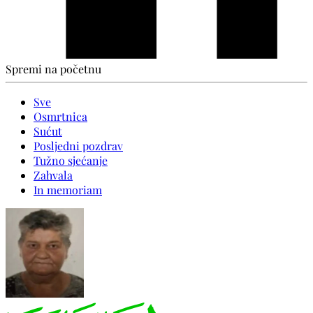
Spremi na početnu
Sve
Osmrtnica
Sućut
Posljedni pozdrav
Tužno sjećanje
Zahvala
In memoriam