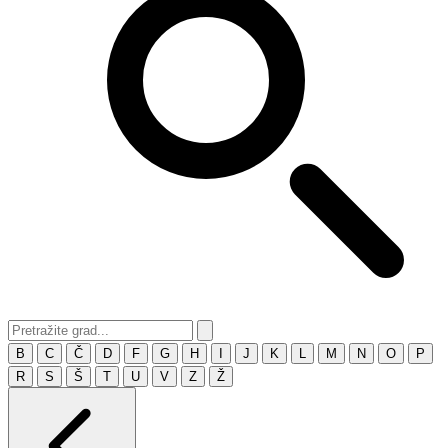
B
C
Č
D
F
G
H
I
J
K
L
M
N
O
P
R
S
Š
T
U
V
Z
Ž