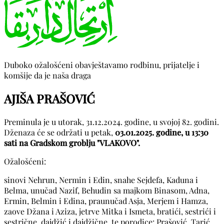
Duboko ožalošćeni obavještavamo rodbinu, prijatelje i
komšije da je naša draga
AJIŠA PRAŠOVIĆ
Preminula je u utorak, 31.12.2024. godine, u svojoj 82. godini.
Dženaza će se održati u petak,
03.01.2025. godine, u 13:30
sati na Gradskom groblju "VLAKOVO".
Ožalošćeni:
sinovi Nehrun, Nermin i Edin, snahe Sejdefa, Kaduna i
Belma, unučad Nazif, Behudin sa majkom Binasom, Adna,
Ermin, Belmin i Edina, praunučad Asja, Merjem i Hamza,
zaove Džana i Aziza, jetrve Mitka i Ismeta, bratići, sestrići i
sestrične, dajdžić i dajdžične, te porodice: Prašović, Tarić,