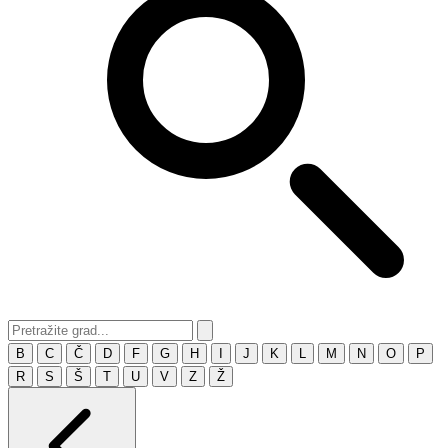
B
C
Č
D
F
G
H
I
J
K
L
M
N
O
P
R
S
Š
T
U
V
Z
Ž