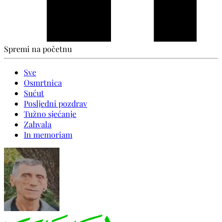
Spremi na početnu
Sve
Osmrtnica
Sućut
Posljedni pozdrav
Tužno sjećanje
Zahvala
In memoriam