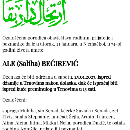
Ožalošćena porodica obavještava rodbinu, prijatelje i
poznanike da je u utorak, 21.januara, u Njemačkoj, u 74-oj
godini života umro:
ALE (Saliha) BEĆIREVIĆ
Dženaza će biti održana u subotu,
25.01.2023, ispred
džamije u Trnovima nakon dolaska, dok će ispraćaj biti
ispred kuće preminulog u Trnovima u 13 sati.
Ožalošćeni:
supruga Muhiba, sin Senad, kćerke Suvada i Senada, zet
Elvis, snaha Stephanie, unučad: Šejla, Armin, Laureen,
Alina, Alena, Elina, Mikka i Nejla, porodica Dukić, te ostala
rodbina, komšije, prijatelji i poznanici