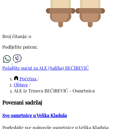
Broj čitanja: 0
Podijelite putem:
Pošaljite sućut za ALE (Saliha) BEĆIREVIĆ
Početna
/
Objave
/
ALE iz Trnova BEĆIREVIĆ - Osmrtnica
Povezani sadržaj
Sve osmrtnice u Velika Kladuša
Pogledajte sve najnovije osmrtnice u Velika Kladuša