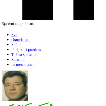
Spremi na početnu
Sve
Osmrtnica
Sućut
Posljedni pozdrav
Tužno sjećanje
Zahvala
In memoriam