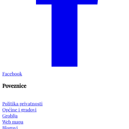
Facebook
Poveznice
Politika privatnosti
Općine i gradovi
Groblja
Web mapa
Blogovi