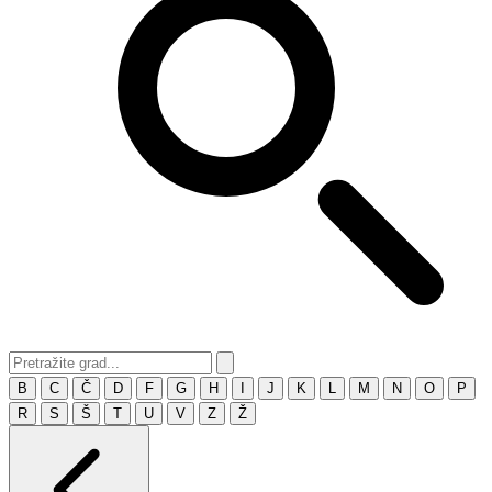
B
C
Č
D
F
G
H
I
J
K
L
M
N
O
P
R
S
Š
T
U
V
Z
Ž