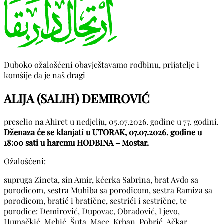
Duboko ožalošćeni obavještavamo rodbinu, prijatelje i
komšije da je naš dragi
ALIJA (SALIH) DEMIROVIĆ
preselio na Ahiret u nedjelju, 05.07.2026. godine u 77. godini.
Dženaza će se klanjati u UTORAK, 07.07.2026. godine u
18:00 sati u haremu HODBINA – Mostar.
Ožalošćeni:
supruga Zineta, sin Amir, kćerka Sabrina, brat Avdo sa
porodicom, sestra Muhiba sa porodicom, sestra Ramiza sa
porodicom, bratić i bratične, sestrići i sestrične, te
porodice: Demirović, Dupovac, Obradović, Ljevo,
Humačkić, Mehić, Šuta, Mace, Krhan, Pobrić, Ačkar,