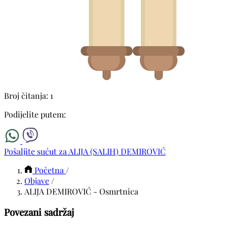
Broj čitanja: 1
Podijelite putem:
Pošaljite sućut za ALIJA (SALIH) DEMIROVIĆ
Početna
/
Objave
/
ALIJA DEMIROVIĆ - Osmrtnica
Povezani sadržaj