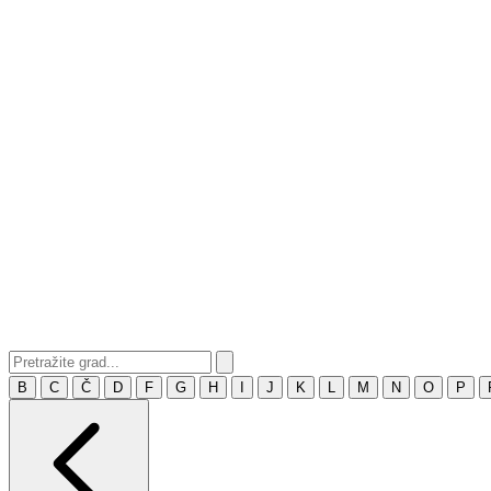
B
C
Č
D
F
G
H
I
J
K
L
M
N
O
P