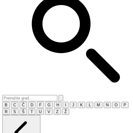
B
C
Č
D
F
G
H
I
J
K
L
M
N
O
P
R
S
Š
T
U
V
Z
Ž