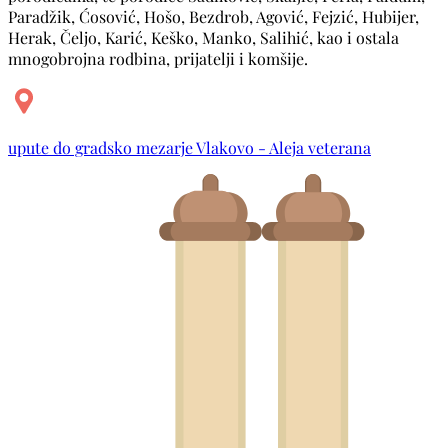
Paradžik, Ćosović, Hošo, Bezdrob, Agović, Fejzić, Hubijer,
Herak, Čeljo, Karić, Keško, Manko, Salihić, kao i ostala
mnogobrojna rodbina, prijatelji i komšije.
upute do gradsko mezarje Vlakovo - Aleja veterana