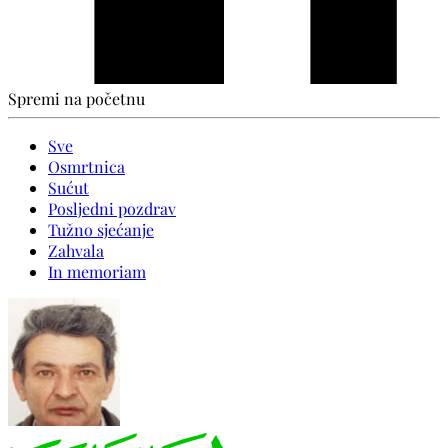
Spremi na početnu
Sve
Osmrtnica
Sućut
Posljedni pozdrav
Tužno sjećanje
Zahvala
In memoriam