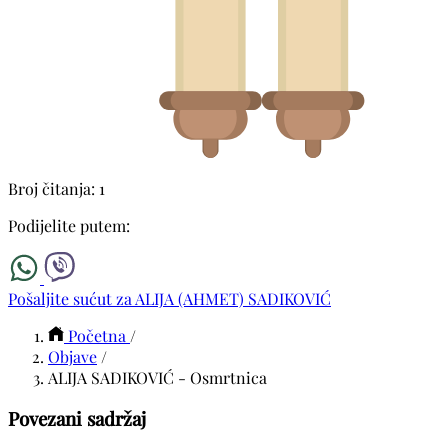
Broj čitanja: 1
Podijelite putem:
Pošaljite sućut za ALIJA (AHMET) SADIKOVIĆ
Početna
/
Objave
/
ALIJA SADIKOVIĆ - Osmrtnica
Povezani sadržaj