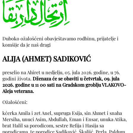
Duboko ožalošćeni obavještavamo rodbinu, prijatelje i
komšije da je naš dragi
ALIJA (AHMET) SADIKOVIĆ
preselio na Ahiret u nedjelju, 05. jula 2026. godine, u 76.
godini života.
Dženaza će se obaviti u četvrtak, 09. jula
2026. godine u 11 00 sati na Gradskom groblju VLAKOVO-
Aleja veterana.
Ožalošćeni:
kćerka Amila i zet Anel, supruga Esija, sin Ahmet i snaha
Mersiha, unuci Asim, Abdullah, Eman i Ensar, unuka Atika,
brat Halil sa porodicom, sestre Refija i Hasija sa
porodicama, te porodice Sadiković, Škaljić, Perla, Paldum,