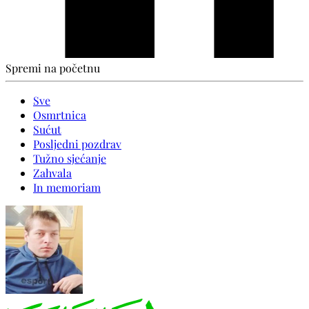
Spremi na početnu
Sve
Osmrtnica
Sućut
Posljedni pozdrav
Tužno sjećanje
Zahvala
In memoriam