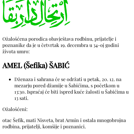
Ožalošćena porodica obavještava rodbinu, prijatelje i
poznanike da je u četvrtak 19. decembra u 34-oj godini
života umro:
AMEL (Šefika) ŠABIĆ
Dženaza i sahrana će se održati u petak, 20. 12. na
mezarju pored džamije u Šabićima, s početkom u
13:30. Ispraćaj će biti ispred kuće žalosti u Šabićima u
13 sati.
Ožalošćeni:
otac Šefik, mati Nisveta, brat Armin i ostala mnogobrojna
rodbina, prijatelji, komšije i poznanici.