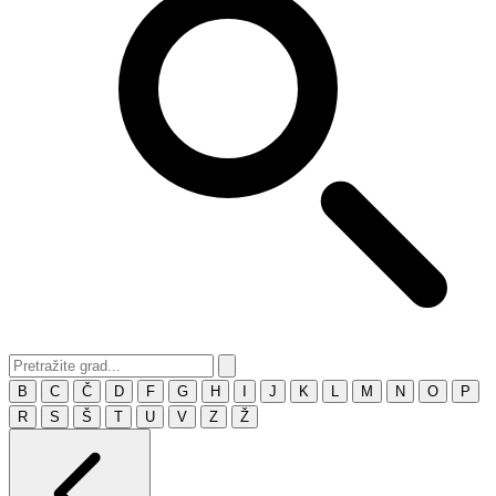
B
C
Č
D
F
G
H
I
J
K
L
M
N
O
P
R
S
Š
T
U
V
Z
Ž