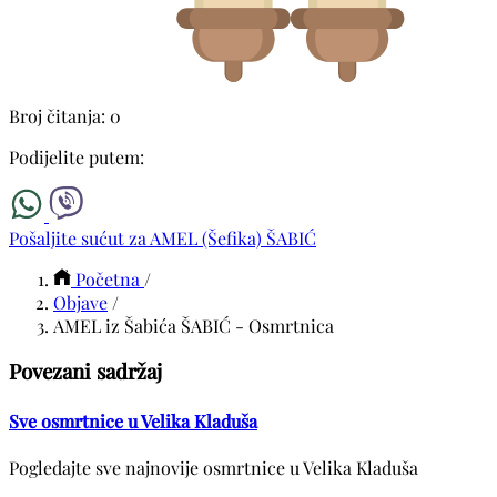
Broj čitanja: 0
Podijelite putem:
Pošaljite sućut za AMEL (Šefika) ŠABIĆ
Početna
/
Objave
/
AMEL iz Šabića ŠABIĆ - Osmrtnica
Povezani sadržaj
Sve osmrtnice u Velika Kladuša
Pogledajte sve najnovije osmrtnice u Velika Kladuša