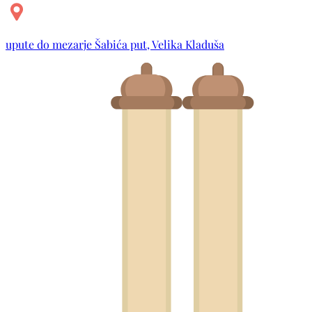
upute do mezarje Šabića put, Velika Kladuša