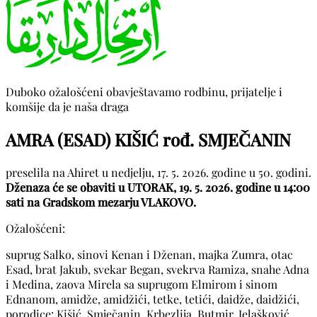
Duboko ožalošćeni obavještavamo rodbinu, prijatelje i
komšije da je naša draga
AMRA (ESAD) KIŠIĆ rođ. SMJEČANIN
preselila na Ahiret u nedjelju, 17. 5. 2026. godine u 50. godini.
Dženaza će se obaviti u UTORAK, 19. 5. 2026. godine u 14:00
sati na Gradskom mezarju VLAKOVO.
Ožalošćeni:
suprug Salko, sinovi Kenan i Dženan, majka Zumra, otac
Esad, brat Jakub, svekar Began, svekrva Ramiza, snahe Adna
i Medina, zaova Mirela sa suprugom Elmirom i sinom
Ednanom, amidže, amidžići, tetke, tetići, daidže, daidžići,
porodice: Kišić, Smječanin, Krbezlija, Butmir, Jelašković,