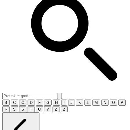
B
C
Č
D
F
G
H
I
J
K
L
M
N
O
P
R
S
Š
T
U
V
Z
Ž