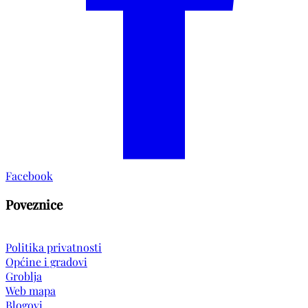
Facebook
Poveznice
Politika privatnosti
Općine i gradovi
Groblja
Web mapa
Blogovi