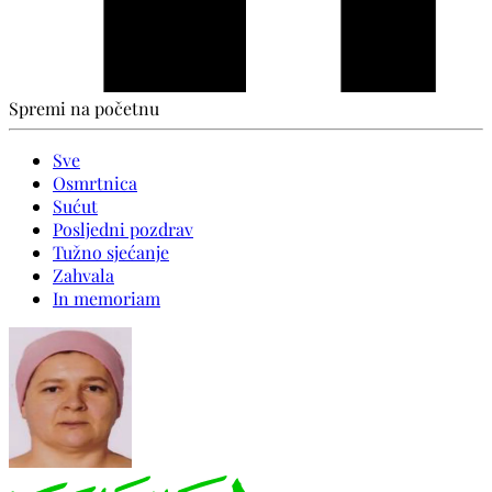
Spremi na početnu
Sve
Osmrtnica
Sućut
Posljedni pozdrav
Tužno sjećanje
Zahvala
In memoriam