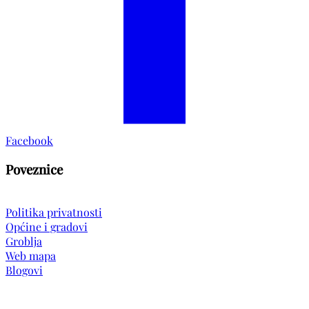
Facebook
Poveznice
Politika privatnosti
Općine i gradovi
Groblja
Web mapa
Blogovi