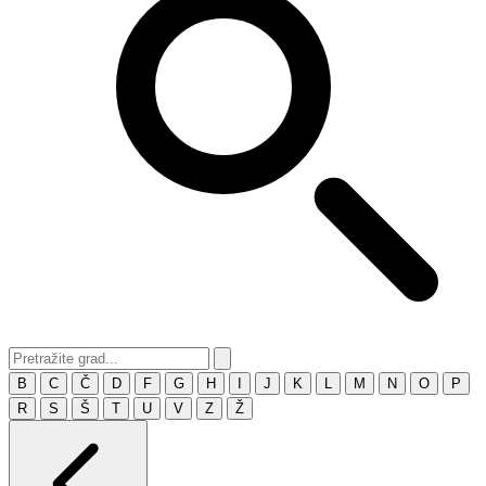
B
C
Č
D
F
G
H
I
J
K
L
M
N
O
P
R
S
Š
T
U
V
Z
Ž