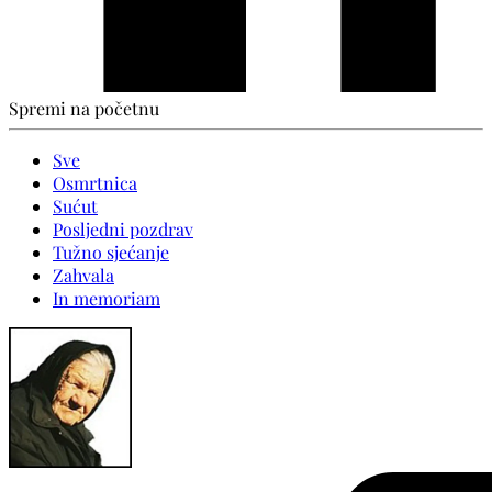
Spremi na početnu
Sve
Osmrtnica
Sućut
Posljedni pozdrav
Tužno sjećanje
Zahvala
In memoriam