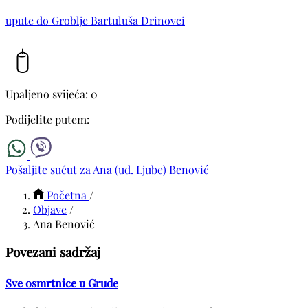
upute do Groblje Bartuluša Drinovci
Upaljeno svijeća: 0
Podijelite putem:
Pošaljite sućut za Ana (ud. Ljube) Benović
Početna
/
Objave
/
Ana Benović
Povezani sadržaj
Sve osmrtnice u Grude