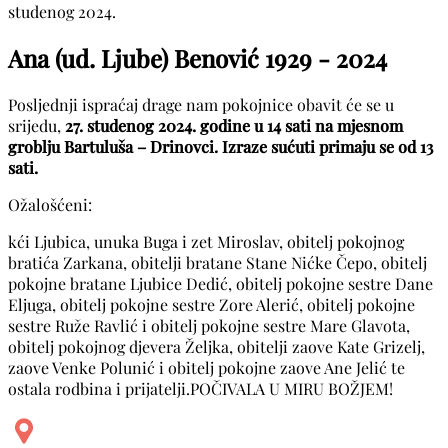
studenog 2024.
Ana (ud. Ljube) Benović
1929 - 2024
Posljednji ispraćaj drage nam pokojnice obavit će se u
srijedu,
27. studenog 2024. godine u 14 sati na mjesnom
groblju Bartuluša – Drinovci. Izraze sućuti primaju se od 13
sati.
Ožalošćeni:
kći Ljubica, unuka Buga i zet Miroslav, obitelj pokojnog
bratića Zarkana, obitelji bratane Stane Nićke Čepo, obitelj
pokojne bratane Ljubice Dedić, obitelj pokojne sestre Dane
Eljuga, obitelj pokojne sestre Zore Alerić, obitelj pokojne
sestre Ruže Ravlić i obitelj pokojne sestre Mare Glavota,
obitelj pokojnog djevera Željka, obitelji zaove Kate Grizelj,
zaove Venke Polunić i obitelj pokojne zaove Ane Jelić te
ostala rodbina i prijatelji.POČIVALA U MIRU BOŽJEM!