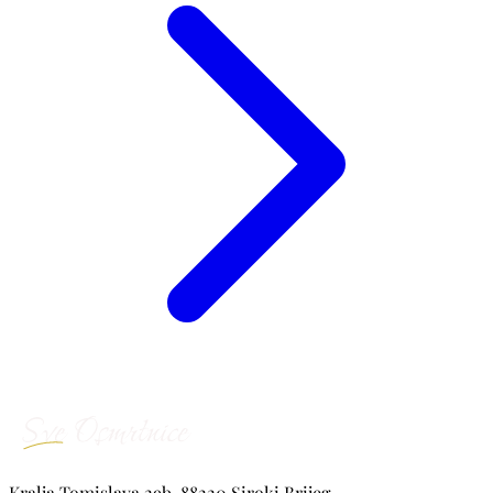
Kralja Tomislava 29b, 88220 Siroki Brijeg