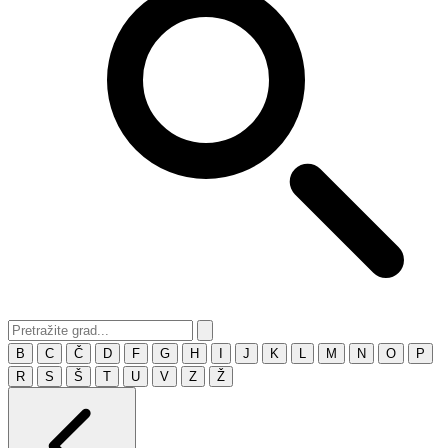
B
C
Č
D
F
G
H
I
J
K
L
M
N
O
P
R
S
Š
T
U
V
Z
Ž