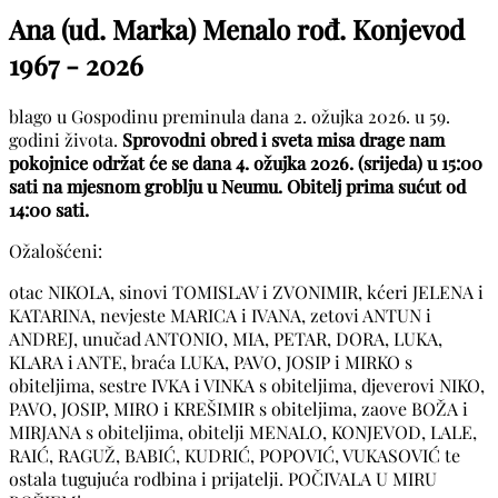
Ana (ud. Marka) Menalo rođ. Konjevod
1967 - 2026
blago u Gospodinu preminula dana 2. ožujka 2026. u 59.
godini života.
Sprovodni obred i sveta misa drage nam
pokojnice održat će se dana 4. ožujka 2026. (srijeda) u 15:00
sati na mjesnom groblju u Neumu. Obitelj prima sućut od
14:00 sati.
Ožalošćeni:
otac NIKOLA, sinovi TOMISLAV i ZVONIMIR, kćeri JELENA i
KATARINA, nevjeste MARICA i IVANA, zetovi ANTUN i
ANDREJ, unučad ANTONIO, MIA, PETAR, DORA, LUKA,
KLARA i ANTE, braća LUKA, PAVO, JOSIP i MIRKO s
obiteljima, sestre IVKA i VINKA s obiteljima, djeverovi NIKO,
PAVO, JOSIP, MIRO i KREŠIMIR s obiteljima, zaove BOŽA i
MIRJANA s obiteljima, obitelji MENALO, KONJEVOD, LALE,
RAIĆ, RAGUŽ, BABIĆ, KUDRIĆ, POPOVIĆ, VUKASOVIĆ te
ostala tugujuća rodbina i prijatelji. POČIVALA U MIRU