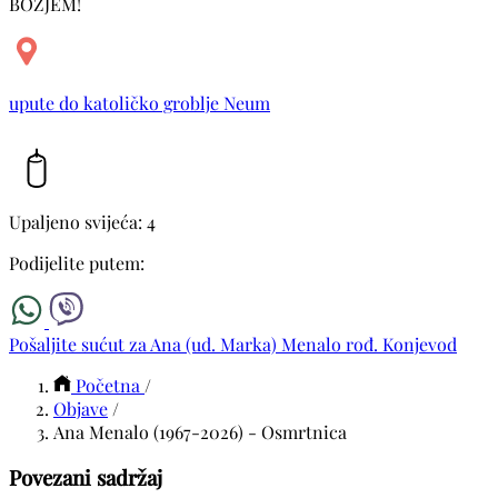
BOŽJEM!
upute do katoličko groblje Neum
Upaljeno svijeća: 4
Podijelite putem:
Pošaljite sućut za Ana (ud. Marka) Menalo rođ. Konjevod
Početna
/
Objave
/
Ana Menalo (1967-2026) - Osmrtnica
Povezani sadržaj