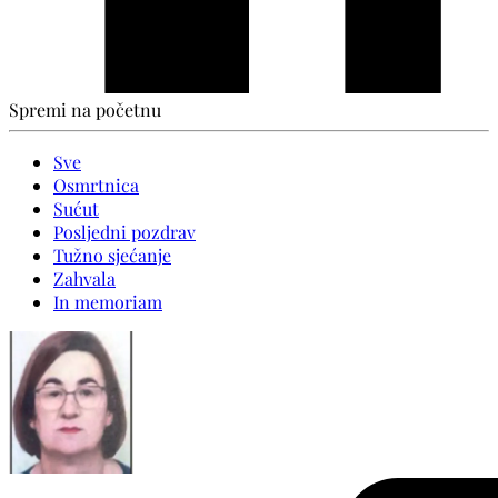
Spremi na početnu
Sve
Osmrtnica
Sućut
Posljedni pozdrav
Tužno sjećanje
Zahvala
In memoriam