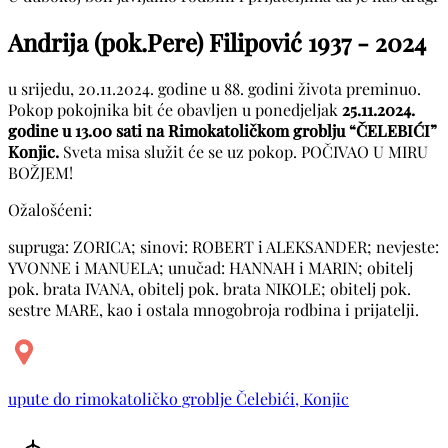
Andrija (pok.Pere) Filipović
1937 - 2024
u srijedu, 20.11.2024. godine u 88. godini života preminuo.
Pokop pokojnika bit će obavljen u ponedjeljak
25.11.2024.
godine u 13.00 sati na Rimokatoličkom groblju “ČELEBIĆI”
Konjic.
Sveta misa služit će se uz pokop. POČIVAO U MIRU
BOŽJEM!
Ožalošćeni:
supruga: ZORICA; sinovi: ROBERT i ALEKSANDER; nevjeste:
YVONNE i MANUELA; unučad: HANNAH i MARIN; obitelj
pok. brata IVANA, obitelj pok. brata NIKOLE; obitelj pok.
sestre MARE, kao i ostala mnogobroja rodbina i prijatelji.
upute do rimokatoličko groblje Čelebići, Konjic