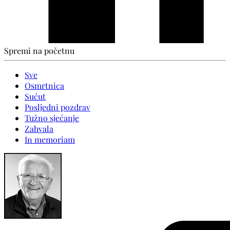
Spremi na početnu
Sve
Osmrtnica
Sućut
Posljedni pozdrav
Tužno sjećanje
Zahvala
In memoriam