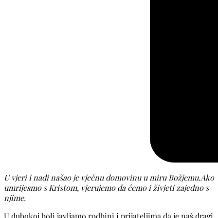
U vjeri i nadi našao je vječnu domovinu u miru Božjemu.Ako
umrijesmo s Kristom, vjerujemo da ćemo i živjeti zajedno s
njime.
U dubokoj boli javljamo rodbini i prijateljima da je naš dragi