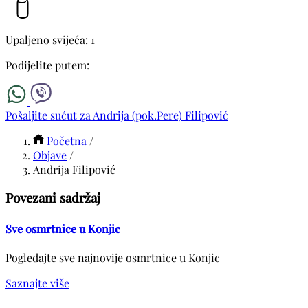
Upaljeno svijeća: 1
Podijelite putem:
Pošaljite sućut za Andrija (pok.Pere) Filipović
Početna
/
Objave
/
Andrija Filipović
Povezani sadržaj
Sve osmrtnice u Konjic
Pogledajte sve najnovije osmrtnice u Konjic
Saznajte više