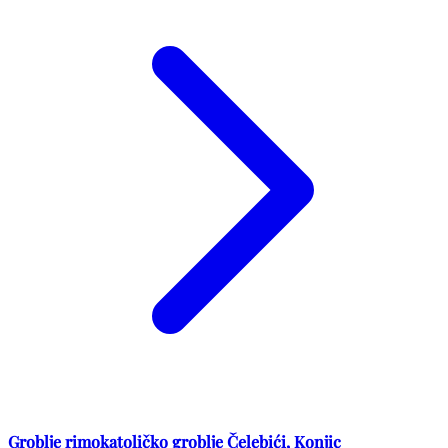
Groblje rimokatoličko groblje Čelebići, Konjic