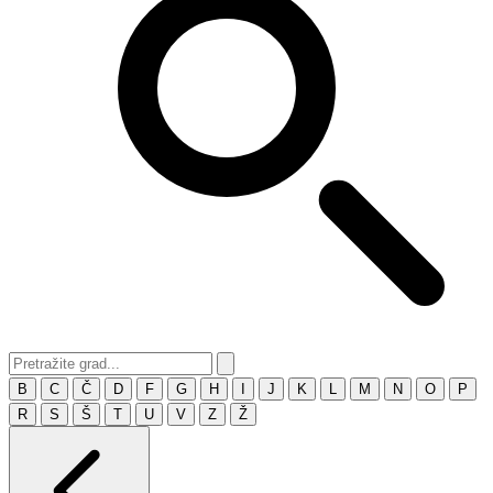
B
C
Č
D
F
G
H
I
J
K
L
M
N
O
P
R
S
Š
T
U
V
Z
Ž