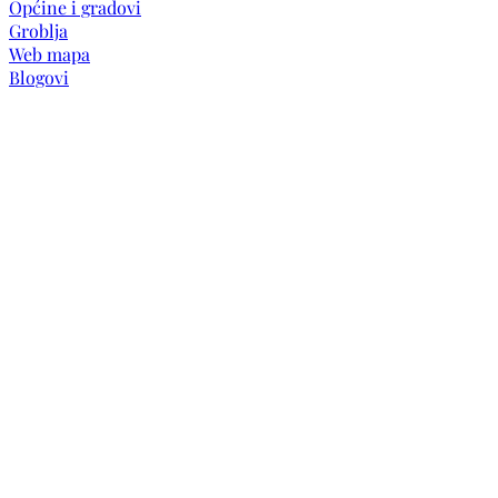
Općine i gradovi
Groblja
Web mapa
Blogovi