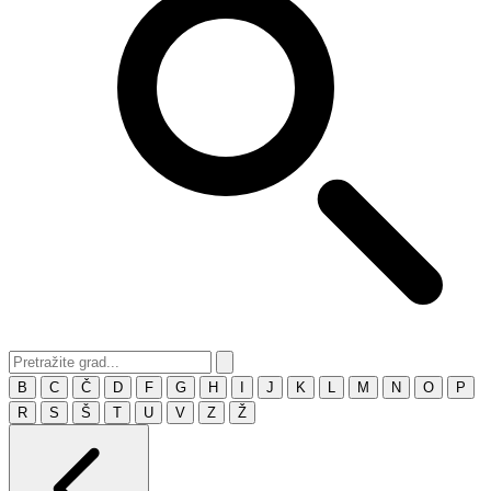
B
C
Č
D
F
G
H
I
J
K
L
M
N
O
P
R
S
Š
T
U
V
Z
Ž