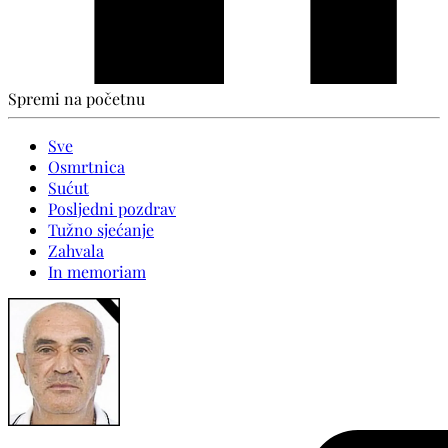
Spremi na početnu
Sve
Osmrtnica
Sućut
Posljedni pozdrav
Tužno sjećanje
Zahvala
In memoriam