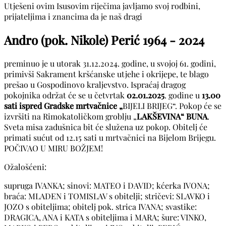
Utješeni ovim Isusovim riječima javljamo svoj rodbini,
prijateljima i znancima da je naš dragi
Andro (pok. Nikole) Perić
1964 - 2024
preminuo je u utorak 31.12.2024. godine, u svojoj 61. godini,
primivši Sakrament kršćanske utjehe i okrijepe, te blago
prešao u Gospodinovo kraljevstvo. Ispraćaj dragog
pokojnika održat će se u četvrtak
02.01.2025
. godine u
13.00
sati ispred Gradske mrtvačnice „
BIJELI BRIJEG“. Pokop će se
izvršiti na Rimokatoličkom groblju „
LAKŠEVINA“ BUNA
.
Sveta misa zadušnica bit će služena uz pokop. Obitelj će
primati sućut od 12.15 sati u mrtvačnici na Bijelom Brijegu.
POČIVAO U MIRU BOŽJEM!
Ožalošćeni:
supruga IVANKA; sinovi: MATEO i DAVID; kćerka IVONA;
braća: MLADEN i TOMISLAV s obitelji; stričevi: SLAVKO i
JOZO s obiteljima; obitelj pok. strica IVANA; svastike:
DRAGICA, ANA i KATA s obiteljima i MARA; šure: VINKO,