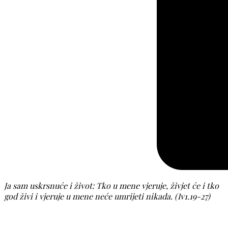
Ja sam uskrsnuće i život: Tko u mene vjeruje, živjet će i tko
god živi i vjeruje u mene neće umrijeti nikada. (Iv1.19-27)