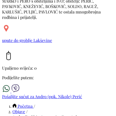
MARKO i PERO s obiteljima i IVO; obitelji: PERIĆ,
PAVKOVIĆ, KNEŽEVIĆ, BOŠKOVIĆ, SOLDO, RAGUŽ,
KARLUŠIĆ, PULJIĆ, PAVLOVIĆ te ostala mnogobrojna
rodbina i prijatelji.
upute do groblje Lakševine
Upaljeno svijeća: 0
Podijelite putem:
Pošaljite sućut za Andro (pok. Nikole) Perić
Početna
/
Objave
/