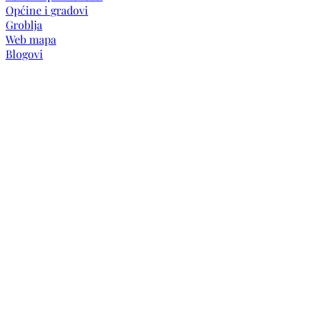
Općine i gradovi
Groblja
Web mapa
Blogovi