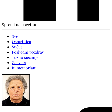
Spremi na početnu
Sve
Osmrtnica
Sućut
Posljedni pozdrav
Tužno sjećanje
Zahvala
In memoriam