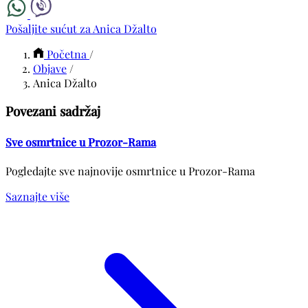
Pošaljite sućut za Anica Džalto
Početna
/
Objave
/
Anica Džalto
Povezani sadržaj
Sve osmrtnice u Prozor-Rama
Pogledajte sve najnovije osmrtnice u Prozor-Rama
Saznajte više