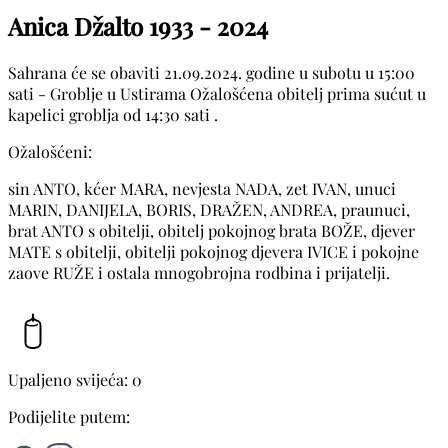
Anica Džalto
1933 - 2024
Sahrana će se obaviti 21.09.2024. godine u subotu u 15:00
sati - Groblje u Ustirama Ožalošćena obitelj prima sućut u
kapelici groblja od 14:30 sati .
Ožalošćeni:
sin ANTO, kćer MARA, nevjesta NADA, zet IVAN, unuci
MARIN, DANIJELA, BORIS, DRAŽEN, ANDREA, praunuci,
brat ANTO s obitelji, obitelj pokojnog brata BOŽE, djever
MATE s obitelji, obitelji pokojnog djevera IVICE i pokojne
zaove RUŽE i ostala mnogobrojna rodbina i prijatelji.
Upaljeno svijeća: 0
Podijelite putem: