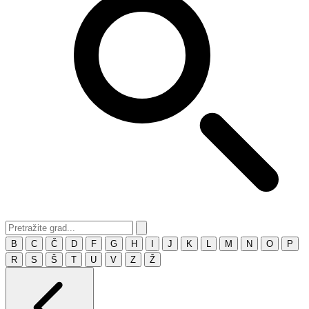
B
C
Č
D
F
G
H
I
J
K
L
M
N
O
P
R
S
Š
T
U
V
Z
Ž