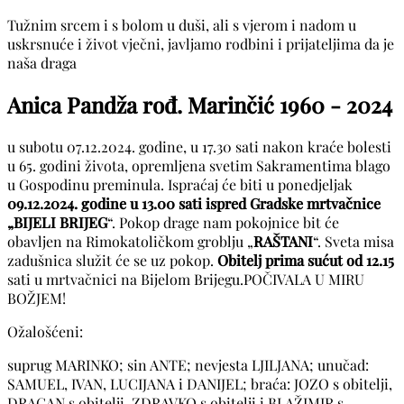
Tužnim srcem i s bolom u duši, ali s vjerom i nadom u
uskrsnuće i život vječni, javljamo rodbini i prijateljima da je
naša draga
Anica Pandža rođ. Marinčić
1960 - 2024
u subotu 07.12.2024. godine, u 17.30 sati nakon kraće bolesti
u 65. godini života, opremljena svetim Sakramentima blago
u Gospodinu preminula. Ispraćaj će biti u ponedjeljak
09.12.2024. godine u 13.00 sati ispred Gradske mrtvačnice
„BIJELI BRIJEG
“. Pokop drage nam pokojnice bit će
obavljen na Rimokatoličkom groblju „
RAŠTANI
“. Sveta misa
zadušnica služit će se uz pokop.
Obitelj prima sućut od
12.15
sati u mrtvačnici na Bijelom Brijegu.POČIVALA U MIRU
BOŽJEM!
Ožalošćeni:
suprug MARINKO; sin ANTE; nevjesta LJILJANA; unučad:
SAMUEL, IVAN, LUCIJANA i DANIJEL; braća: JOZO s obitelji,
DRAGAN s obitelji, ZDRAVKO s obitelji i BLAŽIMIR s