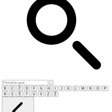
B
C
Č
D
F
G
H
I
J
K
L
M
N
O
P
R
S
Š
T
U
V
Z
Ž