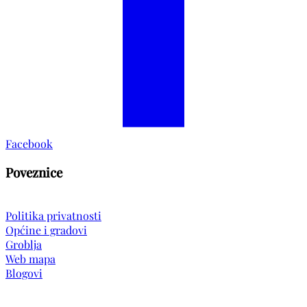
Facebook
Poveznice
Politika privatnosti
Općine i gradovi
Groblja
Web mapa
Blogovi