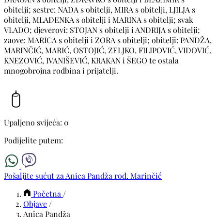
obitelji; sestre: NADA s obitelji, MIRA s obitelji, LJILJA s
obitelji, MLADENKA s obitelji i MARINA s obitelji; svak
VLADO; djeverovi: STOJAN s obitelji i ANDRIJA s obitelji;
zaove: MARICA s obitelji i ZORA s obitelji; obitelji: PANDŽA,
MARINČIĆ, MARIĆ, OSTOJIĆ, ZELJKO, FILIPOVIĆ, VIDOVIĆ,
KNEZOVIĆ, IVANIŠEVIĆ, KRAKAN i ŠEGO te ostala
mnogobrojna rodbina i prijatelji.
Upaljeno svijeća: 0
Podijelite putem:
Pošaljite sućut za Anica Pandža rođ. Marinčić
Početna
/
Objave
/
Anica Pandža