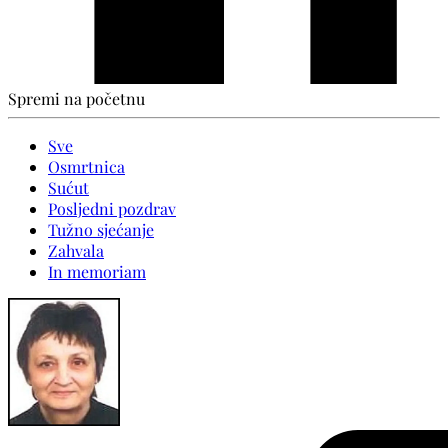
Spremi na početnu
Sve
Osmrtnica
Sućut
Posljedni pozdrav
Tužno sjećanje
Zahvala
In memoriam