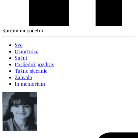
Spremi na početnu
Sve
Osmrtnica
Sućut
Posljedni pozdrav
Tužno sjećanje
Zahvala
In memoriam