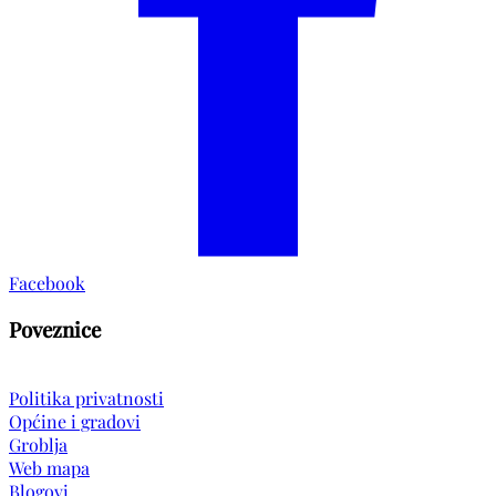
Facebook
Poveznice
Politika privatnosti
Općine i gradovi
Groblja
Web mapa
Blogovi