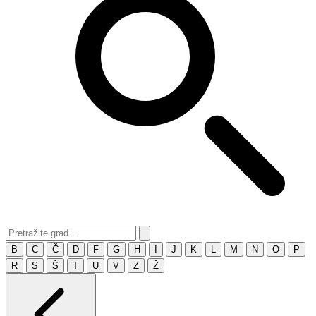
B
C
Č
D
F
G
H
I
J
K
L
M
N
O
P
R
S
Š
T
U
V
Z
Ž