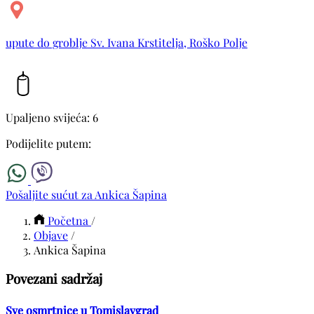
upute do groblje Sv. Ivana Krstitelja, Roško Polje
Upaljeno svijeća: 6
Podijelite putem:
Pošaljite sućut za Ankica Šapina
Početna
/
Objave
/
Ankica Šapina
Povezani sadržaj
Sve osmrtnice u Tomislavgrad