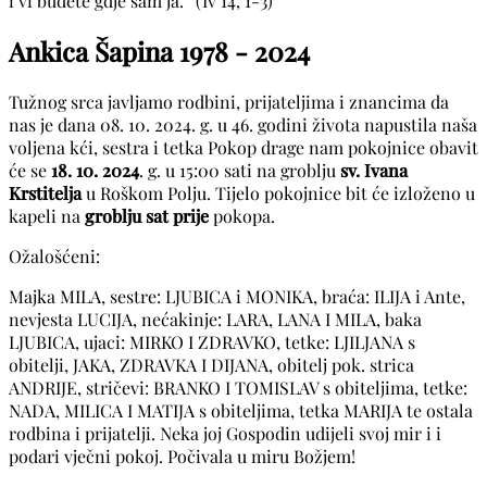
i vi budete gdje sam ja.” (Iv 14, 1-3)
Ankica Šapina
1978 - 2024
Tužnog srca javljamo rodbini, prijateljima i znancima da
nas je dana 08. 10. 2024. g. u 46. godini života napustila naša
voljena kći, sestra i tetka Pokop drage nam pokojnice obavit
će se
18. 10. 2024
. g. u 15:00 sati na groblju
sv. Ivana
Krstitelja
u Roškom Polju. Tijelo pokojnice bit će izloženo u
kapeli na
groblju sat prije
pokopa.
Ožalošćeni:
Majka MILA, sestre: LJUBICA i MONIKA, braća: ILIJA i Ante,
nevjesta LUCIJA, nećakinje: LARA, LANA I MILA, baka
LJUBICA, ujaci: MIRKO I ZDRAVKO, tetke: LJILJANA s
obitelji, JAKA, ZDRAVKA I DIJANA, obitelj pok. strica
ANDRIJE, stričevi: BRANKO I TOMISLAV s obiteljima, tetke:
NADA, MILICA I MATIJA s obiteljima, tetka MARIJA te ostala
rodbina i prijatelji. Neka joj Gospodin udijeli svoj mir i i
podari vječni pokoj. Počivala u miru Božjem!