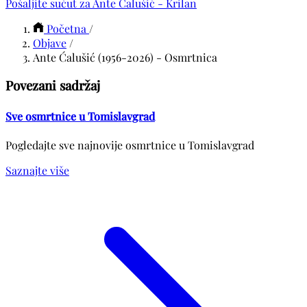
Pošaljite sućut za Ante Ćalušić - Krilan
Početna
/
Objave
/
Ante Ćalušić (1956-2026) - Osmrtnica
Povezani sadržaj
Sve osmrtnice u Tomislavgrad
Pogledajte sve najnovije osmrtnice u Tomislavgrad
Saznajte više