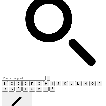
B
C
Č
D
F
G
H
I
J
K
L
M
N
O
P
R
S
Š
T
U
V
Z
Ž