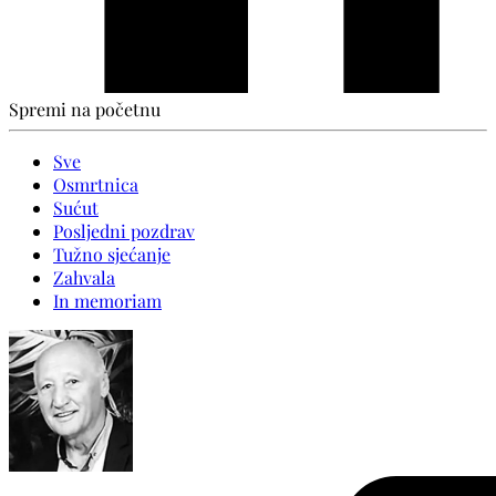
Spremi na početnu
Sve
Osmrtnica
Sućut
Posljedni pozdrav
Tužno sjećanje
Zahvala
In memoriam